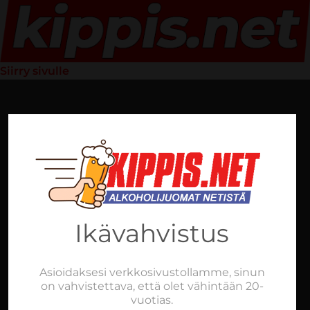
Siirry sivulle
Ikävahvistus
Asioidaksesi verkkosivustollamme, sinun
on vahvistettava, että olet vähintään 20-
vuotias.