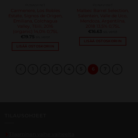
PUNAVIINIT
PUNAVIINIT
Carmenere, Los Robles
Malbec Barrel Selection,
Estate, Signos de Origen,
Salentein, Valle de Uco,
Emiliana, Colchagua
Mendoza, Argentiina,
Valley, Tšiili, 2016
2018 13,5% 0,75L
(organic) 14,0% 0,75L
€
16.63
sis. verot
€
19.75
sis. verot
LISÄÄ OSTOSKORIIN
LISÄÄ OSTOSKORIIN
1
2
3
4
5
6
7
TILAUSOHJEET
Tilaaminen vaihe vaiheelta