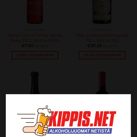
PUNAVIINIT
PUNAVIINIT
Casal Garcia Vinho Verde
Masi Costasera Amarone
Rose 75CL Bottle 10.5%
75CL Bottle 15%
€
7.82
€
39.29
sis. verot
sis. verot
LISÄÄ OSTOSKORIIN
LISÄÄ OSTOSKORIIN