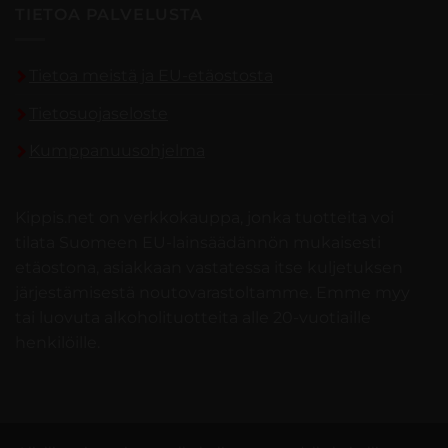
TIETOA PALVELUSTA
Tietoa meistä ja EU-etäostosta
Tietosuojaseloste
Kumppanuusohjelma
Kippis.net on verkkokauppa, jonka tuotteita voi
tilata Suomeen EU-lainsäädännön mukaisesti
etäostona, asiakkaan vastatessa itse kuljetuksen
järjestämisestä noutovarastoltamme. Emme myy
tai luovuta alkoholituotteita alle 20-vuotiaille
henkilöille.