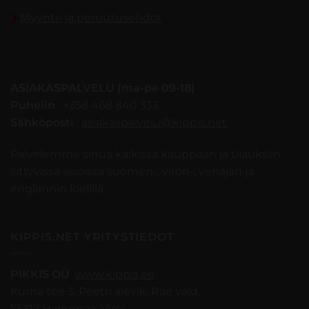
Myynti- ja peruutusehdot
ASIAKASPALVELU (ma-pe 09-18)
Puhelin
: +358 468 840 333
Sähköposti
:
asiakaspalvelu@kippis.net
Palvelemme sinua kaikissa kauppaan ja tilauksiin
liittyvissä asioissa suomen-, viron-, venäjän ja
englannin kielillä.
KIPPIS.NET YRITYSTIEDOT
PIKKIS OÜ
www.kippis.ee
Kuma tee 3, Peetri alevik, Rae vald,
75312 Harjumaa, Viro