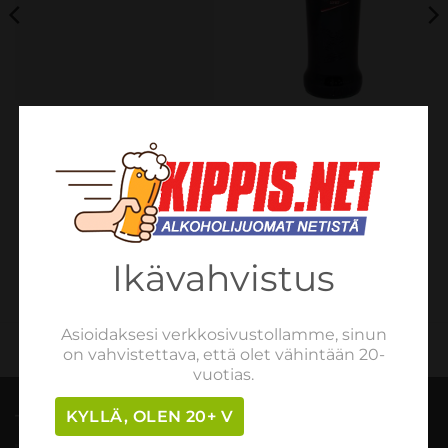
APERITIIVIT
APERITIIVIT
Martini Extra Dry 15%
Cinzano Rosso 15% 100cl
100cl
€
14.09
sis. verot
€
14.09
sis. verot
LISÄÄ OSTOSKORIIN
LISÄÄ OSTOSKORIIN
Ikävahvistus
Asioidaksesi verkkosivustollamme, sinun
on vahvistettava, että olet vähintään 20-
vuotias.
KYLLÄ, OLEN 20+ V
TILAUSOHJEET