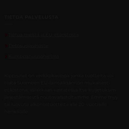
TIETOA PALVELUSTA
Tietoa meistä ja EU-etäostosta
Tietosuojaseloste
Kumppanuusohjelma
Kippis.net on verkkokauppa, jonka tuotteita voi
tilata Suomeen EU-lainsäädännön mukaisesti
etäostona, asiakkaan vastatessa itse kuljetuksen
järjestämisestä noutovarastoltamme. Emme myy
tai luovuta alkoholituotteita alle 20-vuotiaille
henkilöille.