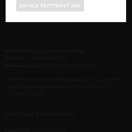
EN OLE TÄYTTÄNYT 20V
Tilaaminen vaihe vaiheelta
Myynti- ja peruutusehdot
ASIAKASPALVELU (ma-pe 09-18)
Puhelin
: +358 468 840 333
Sähköposti
:
asiakaspalvelu@kippis.net
Palvelemme sinua kaikissa kauppaan ja tilauksiin
liittyvissä asioissa suomen-, viron-, venäjän ja
englannin kielillä.
KIPPIS.NET YRITYSTIEDOT
PIKKIS OÜ
www.kippis.ee