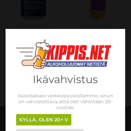
ENERGIAJUOMAT
ENERGIAJUOMAT
NOCCO Tropical 33cl x 24
Vitamineral Water Boost
tölkkiä
12 x 75cl
€
56.58
€
19.66
sis. verot
sis. verot
LISÄÄ OSTOSKORIIN
LISÄÄ OSTOSKORIIN
Ikävahvistus
Asioidaksesi verkkosivustollamme, sinun
on vahvistettava, että olet vähintään 20-
vuotias.
TILAUSOHJEET
KYLLÄ, OLEN 20+ V