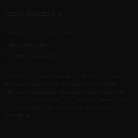
TIETOA PALVELUSTA
Tietoa meistä ja EU-etäostosta
Tietosuojaseloste
Kumppanuusohjelma
Kippis.net on verkkokauppa, jonka tuotteita voi
tilata Suomeen EU-lainsäädännön mukaisesti
etäostona, asiakkaan vastatessa itse kuljetuksen
järjestämisestä noutovarastoltamme. Emme myy
tai luovuta alkoholituotteita alle 20-vuotiaille
henkilöille.