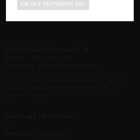
EN OLE TÄYTTÄNYT 20V
Tilaaminen vaihe vaiheelta
Myynti- ja peruutusehdot
ASIAKASPALVELU (ma-pe 09-18)
Puhelin
: +358 468 840 333
Sähköposti
:
asiakaspalvelu@kippis.net
Palvelemme sinua kaikissa kauppaan ja tilauksiin
liittyvissä asioissa suomen-, viron-, venäjän ja
englannin kielillä.
KIPPIS.NET YRITYSTIEDOT
PIKKIS OÜ
www.kippis.ee