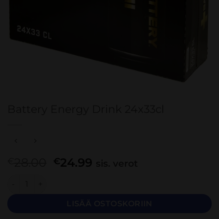
Battery Energy Drink 24x33cl
Alkuperäinen
Nykyinen
28.00
24.99
€
€
sis. verot
hinta
hinta
Battery Energy Drink 24x33cl määrä
oli:
on:
€28.00.
€24.99.
LISÄÄ OSTOSKORIIN