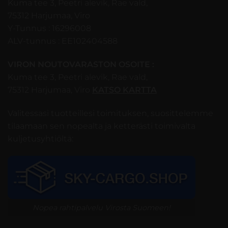
Kuma tee 3, Peetri alevik, Rae vald,
75312 Harjumaa, Viro
Y-Tunnus : 16296008
ALV-tunnus : EE102404588
VIRON NOUTOVARASTON OSOITE :
Kuma tee 3, Peetri alevik, Rae vald,
75312 Harjumaa, Viro
KATSO KARTTA
Valitessasi tuotteillesi toimituksen, suosittelemme
tilaamaan sen nopealta ja ketterästi toimivalta
kuljetusyhtiöltä:
Nopea rahtipalvelu Virosta Suomeen!