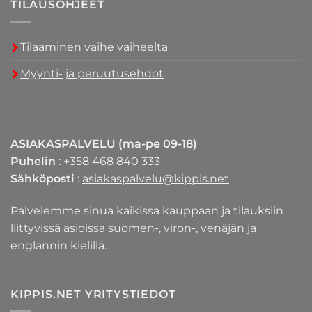
TILAUSOHJEET
Tilaaminen vaihe vaiheelta
Myynti- ja peruutusehdot
ASIAKASPALVELU (ma-pe 09-18)
Puhelin
: +358 468 840 333
Sähköposti
:
asiakaspalvelu@kippis.net
Palvelemme sinua kaikissa kauppaan ja tilauksiin
liittyvissä asioissa suomen-, viron-, venäjän ja
englannin kielillä.
KIPPIS.NET YRITYSTIEDOT