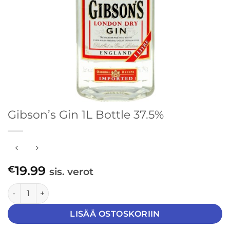
Gibson’s Gin 1L Bottle 37.5%
19.99
€
sis. verot
Gibson's Gin 1L Bottle 37.5% määrä
LISÄÄ OSTOSKORIIN