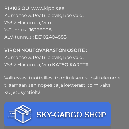
PIKKIS OÜ
www.kippis.ee
Kuma tee 3, Peetri alevik, Rae vald,
75312 Harjumaa, Viro
Y-Tunnus : 16296008
ALV-tunnus : EE102404588
VIRON NOUTOVARASTON OSOITE :
Kuma tee 3, Peetri alevik, Rae vald,
75312 Harjumaa, Viro
KATSO KARTTA
Valitessasi tuotteillesi toimituksen, suosittelemme
tilaamaan sen nopealta ja ketterästi toimivalta
kuljetusyhtiöltä: