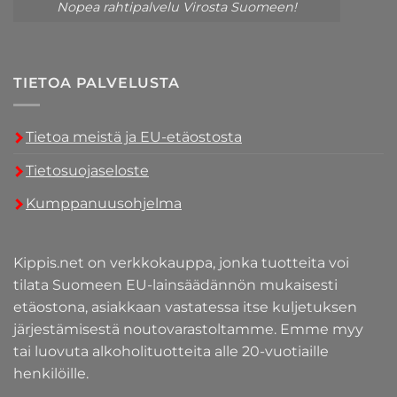
Nopea rahtipalvelu Virosta Suomeen!
TIETOA PALVELUSTA
Tietoa meistä ja EU-etäostosta
Tietosuojaseloste
Kumppanuusohjelma
Kippis.net on verkkokauppa, jonka tuotteita voi
tilata Suomeen EU-lainsäädännön mukaisesti
etäostona, asiakkaan vastatessa itse kuljetuksen
järjestämisestä noutovarastoltamme. Emme myy
tai luovuta alkoholituotteita alle 20-vuotiaille
henkilöille.