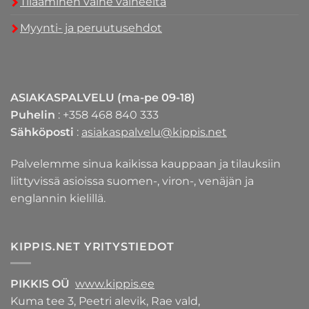
Tilaaminen vaihe vaiheelta
Myynti- ja peruutusehdot
ASIAKASPALVELU (ma-pe 09-18)
Puhelin
: +358 468 840 333
Sähköposti
:
asiakaspalvelu@kippis.net
Palvelemme sinua kaikissa kauppaan ja tilauksiin
liittyvissä asioissa suomen-, viron-, venäjän ja
englannin kielillä.
KIPPIS.NET YRITYSTIEDOT
PIKKIS OÜ
www.kippis.ee
Kuma tee 3, Peetri alevik, Rae vald,