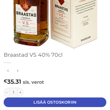
Braastad VS 40% 70cl
35.31
€
sis. verot
Braastad VS 40% 70cl määrä
LISÄÄ OSTOSKORIIN