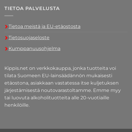
TIETOA PALVELUSTA
Tietoa meistä ja EU-etäostosta
Tietosuojaseloste
Kumppanuusohjelma
Kippis.net on verkkokauppa, jonka tuotteita voi
tilata Suomeen EU-lainsäädännön mukaisesti
etäostona, asiakkaan vastatessa itse kuljetuksen
järjestämisestä noutovarastoltamme. Emme myy
tai luovuta alkoholituotteita alle 20-vuotiaille
henkilöille.