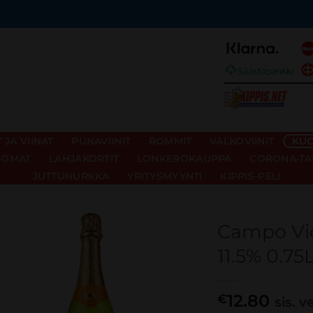
JA VIINAT
PUNAVIINIT
ROMMIT
VALKOVIINIT
KUO
UOMAT
LAHJAKORTIT
LONKEROKAUPPA
CORONA-TA
JUTTUNURKKA
YRITYSMYYNTI
KIPPIS-PELI
Campo Vie
11.5% 0.75
12.80
€
sis. v