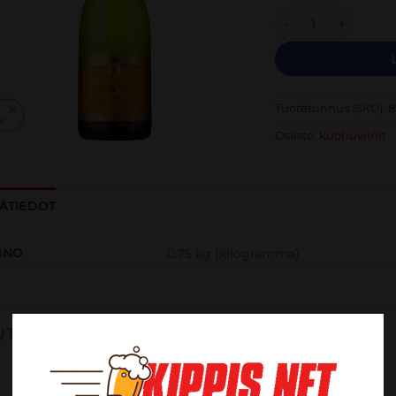
Campo Viejo Cava 
Tuotetunnus (SKU):
8
Osasto:
kuohuviinit
SÄTIEDOT
INO
0.75 kg (kilogramma)
UTUSTU MYÖS