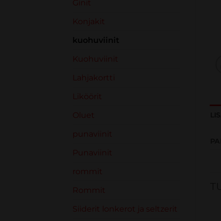
Ginit
Konjakit
kuohuviinit
Kuohuviinit
Lahjakortti
Liköörit
Oluet
LI
punaviinit
PA
Punaviinit
rommit
T
Rommit
Siiderit lonkerot ja seltzerit