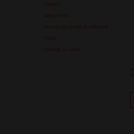
Upsell
Valkoviinit
Virvoitusjuomat ja mikserit
Viskit
Vodkat ja Viinat
KUOHUVIINIT
KUOHUVIINIT
Prosecco, Treviso Vino
SERENA PROSECCO
Frizzante, Contarini,
DOC TREVISO EXTRA
M
Italia 10,5% 0,75L
DRY 11% 75CL
P
€
8.70
€
10.92
sis. verot
sis. verot
LISÄÄ
LISÄÄ
OSTOSKORIIN
OSTOSKORIIN