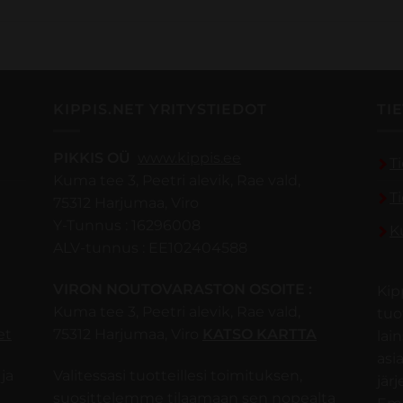
KIPPIS.NET YRITYSTIEDOT
TI
PIKKIS OÜ
www.kippis.ee
T
Kuma tee 3, Peetri alevik, Rae vald,
T
75312 Harjumaa, Viro
Y-Tunnus : 16296008
K
ALV-tunnus : EE102404588
VIRON NOUTOVARASTON OSOITE :
Kip
Kuma tee 3, Peetri alevik, Rae vald,
tuo
et
75312 Harjumaa, Viro
KATSO KARTTA
lai
asi
ja
Valitessasi tuotteillesi toimituksen,
jär
suosittelemme tilaamaan sen nopealta