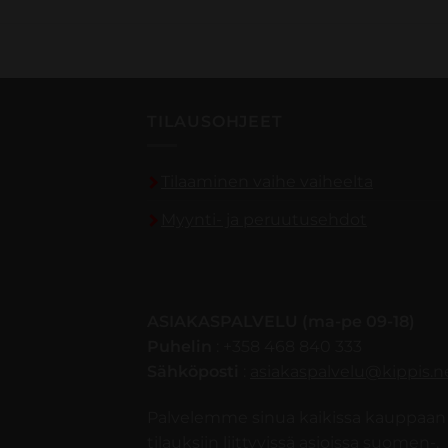
TILAUSOHJEET
Tilaaminen vaihe vaiheelta
Myynti- ja peruutusehdot
ASIAKASPALVELU (ma-pe 09-18)
Puhelin
: +358 468 840 333
Sähköposti
:
asiakaspalvelu@kippis.n
Palvelemme sinua kaikissa kauppaan 
tilauksiin liittyvissä asioissa suomen-,