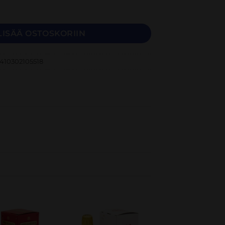
Brut Reserva 11.5% 0.75L määrä
LISÄÄ OSTOSKORIIN
410302105518