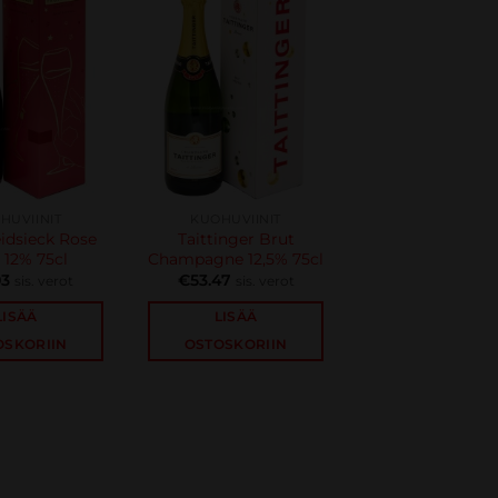
HUVIINIT
KUOHUVIINIT
idsieck Rose
Taittinger Brut
 12% 75cl
Champagne 12,5% 75cl
03
€
53.47
sis. verot
sis. verot
LISÄÄ
LISÄÄ
OSKORIIN
OSTOSKORIIN