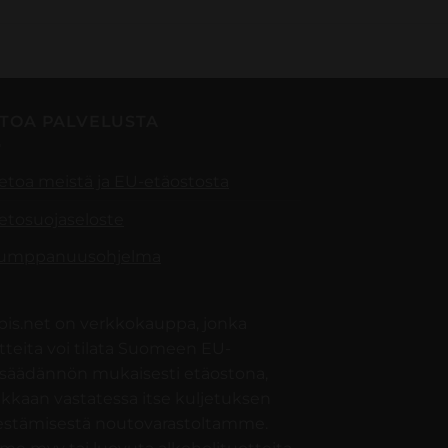
ETOA PALVELUSTA
ietoa meistä ja EU-etäostosta
ietosuojaseloste
umppanuusohjelma
pis.net on verkkokauppa, jonka
tteita voi tilata Suomeen EU-
nsäädännön mukaisesti etäostona,
akkaan vastatessa itse kuljetuksen
jestämisestä noutovarastoltamme.