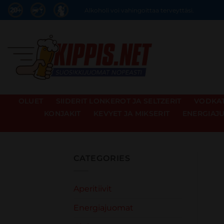
Skip
Alkoholi voi vahingoittaa terveyttäsi.
to
content
OLUET
SIIDERIT LONKEROT JA SELTZERIT
VODKAT 
KONJAKIT
KEVYET JA MIKSERIT
ENERGIAJ
CATEGORIES
Aperitiivit
Energiajuomat