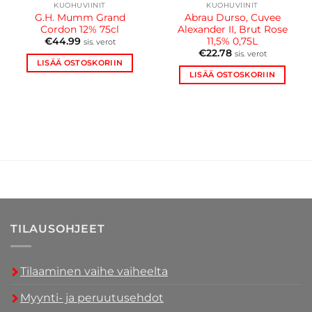
KUOHUVIINIT
KUOHUVIINIT
G.H. Mumm Grand
Abrau Durso, Cuvee
Cordon 12% 75cl
Alexander II, Brut Rose
11,5% 0,75L
€
44.99
sis. verot
€
22.78
sis. verot
LISÄÄ OSTOSKORIIN
LISÄÄ OSTOSKORIIN
TILAUSOHJEET
Tilaaminen vaihe vaiheelta
Myynti- ja peruutusehdot