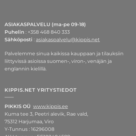
ASIAKASPALVELU (ma-pe 09-18)
Puhelin
: +358 468 840 333
Sähköposti
:
asiakaspalvelu@kippis.net
Palvelemme sinua kaikissa kauppaan ja tilauksiin
liittyvissä asioissa suomen-, viron-, venäjän ja
englannin kielillä.
KIPPIS.NET YRITYSTIEDOT
PIKKIS OÜ
www.kippis.ee
Kuma tee 3, Peetri alevik, Rae vald,
75312 Harjumaa, Viro
Y-Tunnus : 16296008