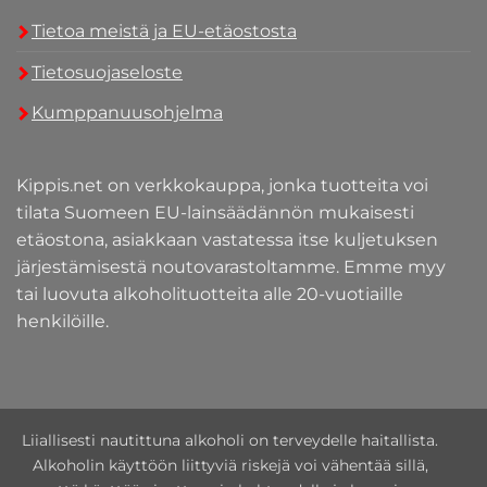
Tietoa meistä ja EU-etäostosta
Tietosuojaseloste
Kumppanuusohjelma
Kippis.net on verkkokauppa, jonka tuotteita voi
tilata Suomeen EU-lainsäädännön mukaisesti
etäostona, asiakkaan vastatessa itse kuljetuksen
järjestämisestä noutovarastoltamme. Emme myy
tai luovuta alkoholituotteita alle 20-vuotiaille
henkilöille.
Liiallisesti nautittuna alkoholi on terveydelle haitallista.
Alkoholin käyttöön liittyviä riskejä voi vähentää sillä,