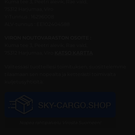
Kuma tee 3, Peetri alevik, Rae vald,
75312 Harjumaa, Viro
Y-Tunnus : 16296008
ALV-tunnus : EE102404588
VIRON NOUTOVARASTON OSOITE :
Kuma tee 3, Peetri alevik, Rae vald,
75312 Harjumaa, Viro
KATSO KARTTA
Valitessasi tuotteillesi toimituksen, suosittelemme
tilaamaan sen nopealta ja ketterästi toimivalta
kuljetusyhtiöltä:
Nopea rahtipalvelu Virosta Suomeen!