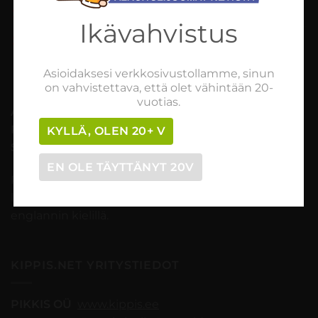
Tilaaminen vaihe vaiheelta
Ikävahvistus
Myynti- ja peruutusehdot
Asioidaksesi verkkosivustollamme, sinun
on vahvistettava, että olet vähintään 20-
vuotias.
ASIAKASPALVELU (ma-pe 09-18)
Puhelin
: +358 468 840 333
KYLLÄ, OLEN 20+ V
Sähköposti
:
asiakaspalvelu@kippis.net
EN OLE TÄYTTÄNYT 20V
Palvelemme sinua kaikissa kauppaan ja tilauksiin
liittyvissä asioissa suomen-, viron-, venäjän ja
englannin kielillä.
KIPPIS.NET YRITYSTIEDOT
PIKKIS OÜ
www.kippis.ee