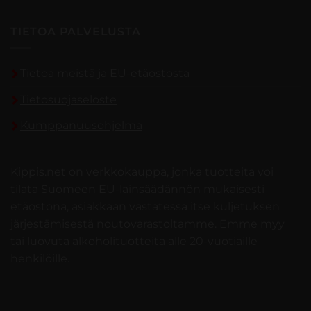
TIETOA PALVELUSTA
Tietoa meistä ja EU-etäostosta
Tietosuojaseloste
Kumppanuusohjelma
Kippis.net on verkkokauppa, jonka tuotteita voi
tilata Suomeen EU-lainsäädännön mukaisesti
etäostona, asiakkaan vastatessa itse kuljetuksen
järjestämisestä noutovarastoltamme. Emme myy
tai luovuta alkoholituotteita alle 20-vuotiaille
henkilöille.