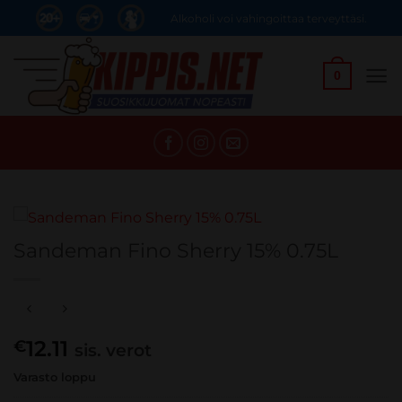
Skip
Alkoholi voi vahingoittaa terveyttäsi.
to
content
0
Sandeman Fino Sherry 15% 0.75L
12.11
€
sis. verot
Varasto loppu