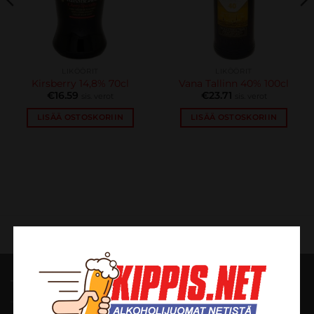
LIKÖÖRIT
LIKÖÖRIT
Kirsberry 14,8% 70cl
Vana Tallinn 40% 100cl
€
16.59
€
23.71
sis. verot
sis. verot
LISÄÄ OSTOSKORIIN
LISÄÄ OSTOSKORIIN
TILAUSOHJEET