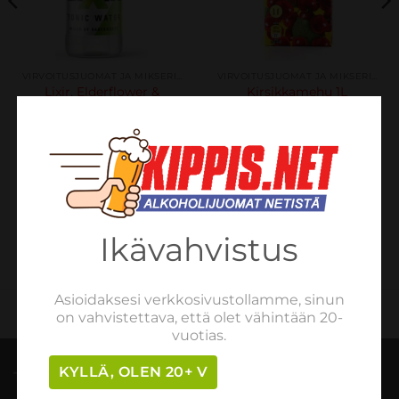
VIRVOITUSJUOMAT JA MIKSERIT
VIRVOITUSJUOMAT JA MIKSERIT
Lixir, Elderflower &
Kirsikkamehu 1L
Lemon, Tonic Water, Iso-
€
2.03
sis. verot
Britannia 0,0% 0,2Lx24
LISÄÄ OSTOSKORIIN
€
22.96
sis. verot
LISÄÄ OSTOSKORIIN
Ikävahvistus
Asioidaksesi verkkosivustollamme, sinun
on vahvistettava, että olet vähintään 20-
vuotias.
KYLLÄ, OLEN 20+ V
TILAUSOHJEET