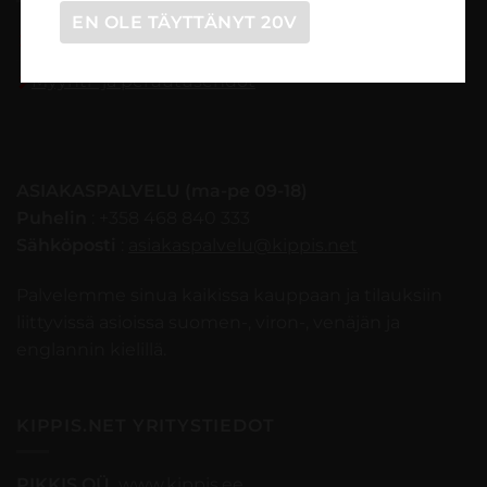
EN OLE TÄYTTÄNYT 20V
Tilaaminen vaihe vaiheelta
Myynti- ja peruutusehdot
ASIAKASPALVELU (ma-pe 09-18)
Puhelin
: +358 468 840 333
Sähköposti
:
asiakaspalvelu@kippis.net
Palvelemme sinua kaikissa kauppaan ja tilauksiin
liittyvissä asioissa suomen-, viron-, venäjän ja
englannin kielillä.
KIPPIS.NET YRITYSTIEDOT
PIKKIS OÜ
www.kippis.ee