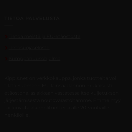
TIETOA PALVELUSTA
Tietoa meistä ja EU-etäostosta
Tietosuojaseloste
Kumppanuusohjelma
Kippis.net on verkkokauppa, jonka tuotteita voi
tilata Suomeen EU-lainsäädännön mukaisesti
etäostona, asiakkaan vastatessa itse kuljetuksen
järjestämisestä noutovarastoltamme. Emme myy
tai luovuta alkoholituotteita alle 20-vuotiaille
henkilöille.