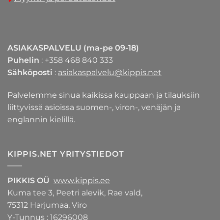
ASIAKASPALVELU (ma-pe 09-18)
Puhelin
: +358 468 840 333
Sähköposti
:
asiakaspalvelu@kippis.net
Palvelemme sinua kaikissa kauppaan ja tilauksiin
liittyvissä asioissa suomen-, viron-, venäjän ja
englannin kielillä.
KIPPIS.NET YRITYSTIEDOT
PIKKIS OÜ
www.kippis.ee
Kuma tee 3, Peetri alevik, Rae vald,
75312 Harjumaa, Viro
Y-Tunnus : 16296008