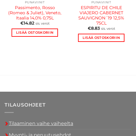
PUNAVIINIT
PUNAVIINIT
Passimento, Rosso
ESPIRITU DE CHILE
(Romeo & Juliet), Veneto,
VIAJERO CABERNET
Itaalia 14,0% 0,75L
SAUVIGNON´19 12,5%
75CL
€
14.82
sis. verot
€
8.83
sis. verot
LISÄÄ OSTOSKORIIN
LISÄÄ OSTOSKORIIN
TILAUSOHJEET
Tilaaminen vaihe vaiheelta
Myynti- ja peruutusehdot