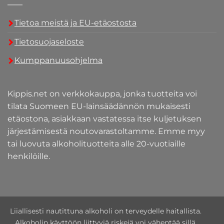
Tietoa meistä ja EU-etäostosta
Tietosuojaseloste
Kumppanuusohjelma
Kippis.net on verkkokauppa, jonka tuotteita voi
tilata Suomeen EU-lainsäädännön mukaisesti
etäostona, asiakkaan vastatessa itse kuljetuksen
järjestämisestä noutovarastoltamme. Emme myy
tai luovuta alkoholituotteita alle 20-vuotiaille
henkilöille.
Liiallisesti nautittuna alkoholi on terveydelle haitallista.
Alkoholin käyttöön liittyviä riskejä voi vähentää sillä,