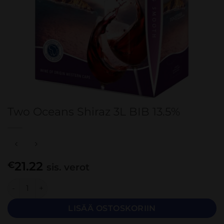
Two Oceans Shiraz 3L BIB 13.5%
21.22
€
sis. verot
Two Oceans Shiraz 3L BIB 13.5% määrä
LISÄÄ OSTOSKORIIN