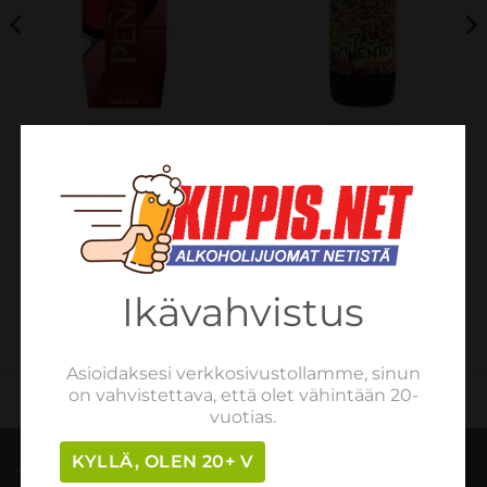
PUNAVIINIT
PUNAVIINIT
Penasol, Vino De Mesa,
Passimento, Rosso
Tinto, Felix Solis, Espanja
(Romeo & Juliet), Veneto,
12,5% 1L
Itaalia 14,0% 0,75L
€
5.39
€
14.82
sis. verot
sis. verot
LISÄÄ OSTOSKORIIN
LISÄÄ OSTOSKORIIN
Ikävahvistus
Asioidaksesi verkkosivustollamme, sinun
on vahvistettava, että olet vähintään 20-
vuotias.
KYLLÄ, OLEN 20+ V
TILAUSOHJEET