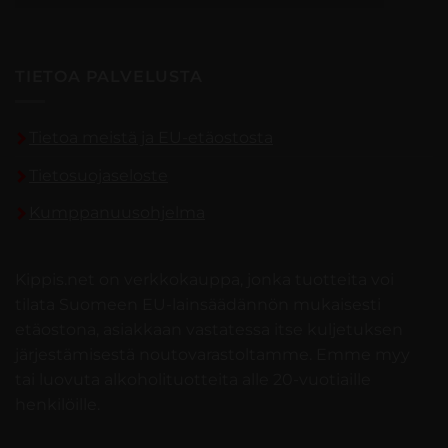
TIETOA PALVELUSTA
Tietoa meistä ja EU-etäostosta
Tietosuojaseloste
Kumppanuusohjelma
Kippis.net on verkkokauppa, jonka tuotteita voi
tilata Suomeen EU-lainsäädännön mukaisesti
etäostona, asiakkaan vastatessa itse kuljetuksen
järjestämisestä noutovarastoltamme. Emme myy
tai luovuta alkoholituotteita alle 20-vuotiaille
henkilöille.