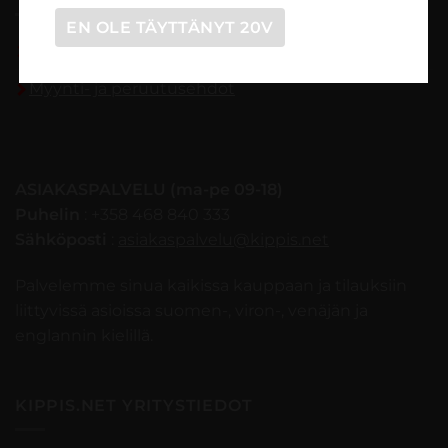
EN OLE TÄYTTÄNYT 20V
Tilaaminen vaihe vaiheelta
Myynti- ja peruutusehdot
ASIAKASPALVELU (ma-pe 09-18)
Puhelin
: +358 468 840 333
Sähköposti
:
asiakaspalvelu@kippis.net
Palvelemme sinua kaikissa kauppaan ja tilauksiin
liittyvissä asioissa suomen-, viron-, venäjän ja
englannin kielillä.
KIPPIS.NET YRITYSTIEDOT