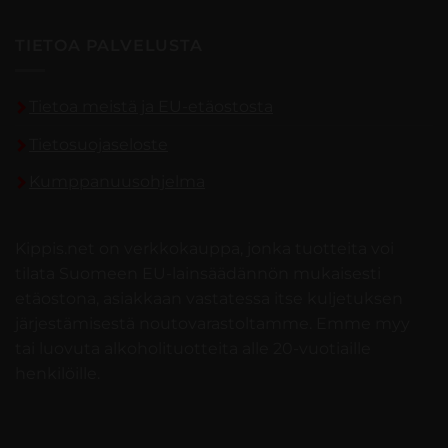
TIETOA PALVELUSTA
Tietoa meistä ja EU-etäostosta
Tietosuojaseloste
Kumppanuusohjelma
Kippis.net on verkkokauppa, jonka tuotteita voi
tilata Suomeen EU-lainsäädännön mukaisesti
etäostona, asiakkaan vastatessa itse kuljetuksen
järjestämisestä noutovarastoltamme. Emme myy
tai luovuta alkoholituotteita alle 20-vuotiaille
henkilöille.