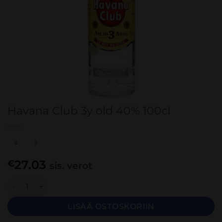
Havana Club 3y old 40% 100cl
27.03
€
sis. verot
Havana Club 3y old 40% 100cl määrä
LISÄÄ OSTOSKORIIN