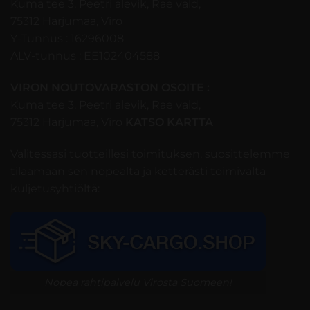
Kuma tee 3, Peetri alevik, Rae vald,
75312 Harjumaa, Viro
Y-Tunnus : 16296008
ALV-tunnus : EE102404588
VIRON NOUTOVARASTON OSOITE :
Kuma tee 3, Peetri alevik, Rae vald,
75312 Harjumaa, Viro
KATSO KARTTA
Valitessasi tuotteillesi toimituksen, suosittelemme
tilaamaan sen nopealta ja ketterästi toimivalta
kuljetusyhtiöltä:
Nopea rahtipalvelu Virosta Suomeen!