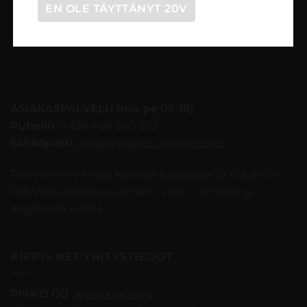
EN OLE TÄYTTÄNYT 20V
Tilaaminen vaihe vaiheelta
Myynti- ja peruutusehdot
ASIAKASPALVELU (ma-pe 09-18)
Puhelin
: +358 468 840 333
Sähköposti
:
asiakaspalvelu@kippis.net
Palvelemme sinua kaikissa kauppaan ja tilauksiin
liittyvissä asioissa suomen-, viron-, venäjän ja
englannin kielillä.
KIPPIS.NET YRITYSTIEDOT
PIKKIS OÜ
www.kippis.ee