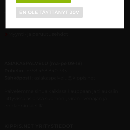
TILAUSOHJEET
EN OLE TÄYTTÄNYT 20V
Tilaaminen vaihe vaiheelta
Myynti- ja peruutusehdot
ASIAKASPALVELU (ma-pe 09-18)
Puhelin
: +358 468 840 333
Sähköposti
:
asiakaspalvelu@kippis.net
Palvelemme sinua kaikissa kauppaan ja tilauksiin
liittyvissä asioissa suomen-, viron-, venäjän ja
englannin kielillä.
KIPPIS.NET YRITYSTIEDOT