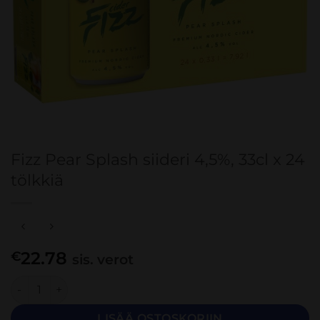
Fizz Pear Splash siideri 4,5%, 33cl x 24
tölkkiä
22.78
€
sis. verot
Fizz Pear Splash siideri 4,5%, 33cl x 24 tölkkiä määrä
LISÄÄ OSTOSKORIIN