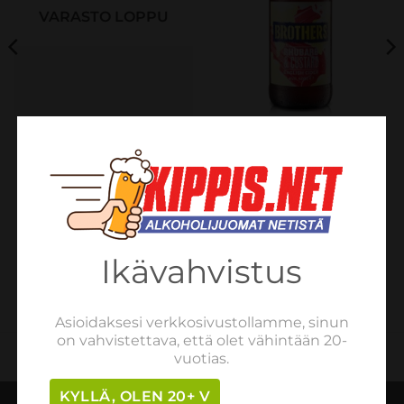
VARASTO LOPPU
SIIDERIT LONKEROT JA SELTZERIT
SIIDERIT LONKEROT JA SELTZERIT
Magners Irish Cider
Brothers Rhubarb &
”Original” 4,5% 0,33l x24
Vanilla Cider 4% 0,5l x12
pulloa
pulloa
€
37.34
€
36.30
sis. verot
sis. verot
LUE LISÄÄ
LISÄÄ OSTOSKORIIN
Ikävahvistus
Asioidaksesi verkkosivustollamme, sinun
on vahvistettava, että olet vähintään 20-
vuotias.
KYLLÄ, OLEN 20+ V