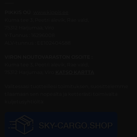
PIKKIS OÜ
www.kippis.ee
Kuma tee 3, Peetri alevik, Rae vald,
75312 Harjumaa, Viro
Y-Tunnus : 16296008
ALV-tunnus : EE102404588
VIRON NOUTOVARASTON OSOITE :
Kuma tee 3, Peetri alevik, Rae vald,
75312 Harjumaa, Viro
KATSO KARTTA
Valitessasi tuotteillesi toimituksen, suosittelemme
tilaamaan sen nopealta ja ketterästi toimivalta
kuljetusyhtiöltä: