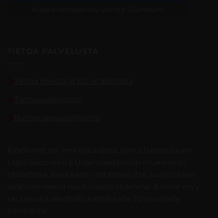
Nopea rahtipalvelu Virosta Suomeen!
TIETOA PALVELUSTA
Tietoa meistä ja EU-etäostosta
Tietosuojaseloste
Kumppanuusohjelma
Kippis.net on verkkokauppa, jonka tuotteita voi
tilata Suomeen EU-lainsäädännön mukaisesti
etäostona, asiakkaan vastatessa itse kuljetuksen
järjestämisestä noutovarastoltamme. Emme myy
tai luovuta alkoholituotteita alle 20-vuotiaille
henkilöille.