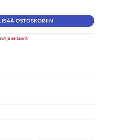
Long Drink Light 5,5% 24x33cl määrä
LISÄÄ OSTOSKORIIN
rot ja seltzerit