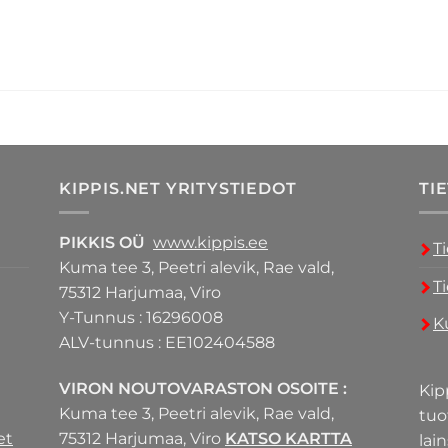
KIPPIS.NET YRITYSTIEDOT
TI
PIKKIS OÜ
www.kippis.ee
T
Kuma tee 3, Peetri alevik, Rae vald,
T
75312 Harjumaa, Viro
Y-Tunnus : 16296008
K
ALV-tunnus : EE102404588
VIRON NOUTOVARASTON OSOITE :
Kip
Kuma tee 3, Peetri alevik, Rae vald,
tuo
et
75312 Harjumaa, Viro
KATSO KARTTA
lai