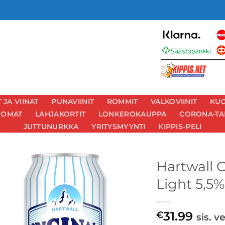
JA VIINAT
PUNAVIINIT
ROMMIT
VALKOVIINIT
KUO
UOMAT
LAHJAKORTIT
LONKEROKAUPPA
CORONA-TA
JUTTUNURKKA
YRITYSMYYNTI
KIPPIS-PELI
Hartwall 
Light 5,5%
31.99
€
sis. v