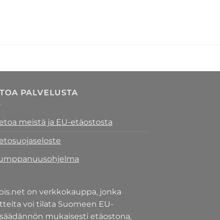
ETOA PALVELUSTA
ietoa meistä ja EU-etäostosta
ietosuojaseloste
umppanuusohjelma
pis.net on verkkokauppa, jonka
tteita voi tilata Suomeen EU-
nsäädännön mukaisesti etäostona,