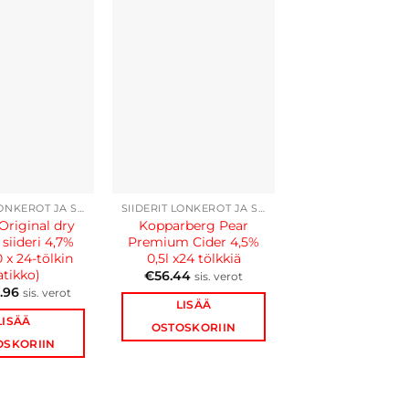
Ale!
SIIDERIT LONKEROT JA SELTZERIT
SIIDERIT LONKEROT JA SELTZERIT
 Original dry
Kopparberg Pear
Hartwall Orig
iideri 4,7%
Premium Cider 4,5%
Long Drink 5,5% 
0 x 24-tölkin
0,5l x24 tölkkiä
24 tölkkiä
Alku
atikko)
€
56.44
€
32.06
€
30.
sis. verot
hint
sis. verot
.96
sis. verot
oli:
LISÄÄ
€32.
LISÄÄ
LISÄÄ
OSTOSKORIIN
OSTOSKORII
OSKORIIN