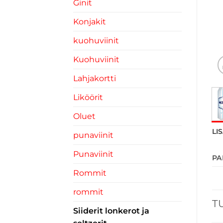
Ginit
Konjakit
kuohuviinit
Kuohuviinit
Lahjakortti
Liköörit
Oluet
LI
punaviinit
Punaviinit
PA
Rommit
rommit
T
Siiderit lonkerot ja