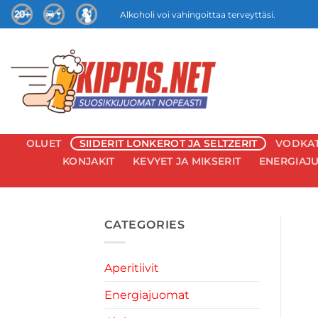
Skip
Alkoholi voi vahingoittaa terveyttäsi.
to
content
OLUET
SIIDERIT LONKEROT JA SELTZERIT
VODKAT 
KONJAKIT
KEVYET JA MIKSERIT
ENERGIAJ
CATEGORIES
Aperitiivit
Energiajuomat