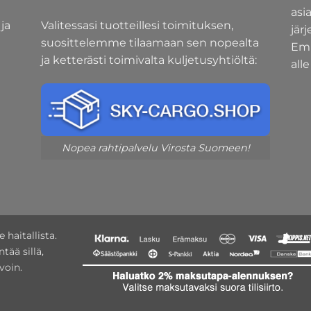
asi
ja
Valitessasi tuotteillesi toimituksen,
jär
suosittelemme tilaamaan sen nopealta
Emm
ja ketterästi toimivalta kuljetusyhtiöltä:
alle
Nopea rahtipalvelu Virosta Suomeen!
 haitallista.
tää sillä,
voin.