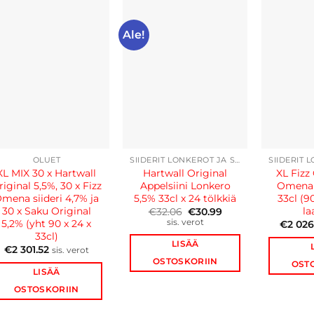
Ale!
OLUET
SIIDERIT LONKEROT JA SELTZERIT
XL MIX 30 x Hartwall
Hartwall Original
XL Fizz
riginal 5,5%, 30 x Fizz
Appelsiini Lonkero
Omena s
mena siideri 4,7% ja
5,5% 33cl x 24 tölkkiä
33cl (9
Alkuperäinen
Nykyinen
30 x Saku Original
la
€
32.06
€
30.99
hinta
hinta
sis. verot
5,2% (yht 90 x 24 x
€
2 026
oli:
on:
33cl)
€32.06.
€30.99.
LISÄÄ
€
2 301.52
sis. verot
OSTOSKORIIN
OST
LISÄÄ
OSTOSKORIIN