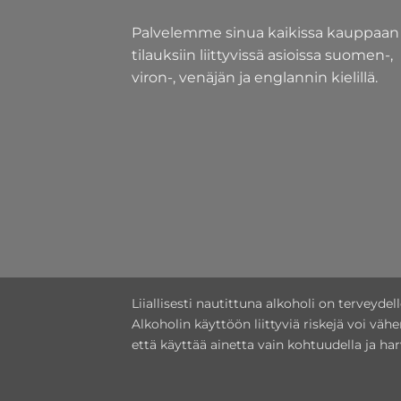
Palvelemme sinua kaikissa kauppaan 
tilauksiin liittyvissä asioissa suomen-,
viron-, venäjän ja englannin kielillä.
Liiallisesti nautittuna alkoholi on terveydelle
Alkoholin käyttöön liittyviä riskejä voi vähen
että käyttää ainetta vain kohtuudella ja har