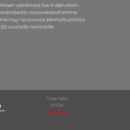
akkaan vastatessa itse kuljetuksen
jestämisestä noutovarastoltamme.
e myy tai luovuta alkoholituotteita
 20-vuotiaille henkilöille.
Copyright
©2026
kippis.net