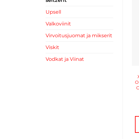
seltzerit
Upsell
Valkoviinit
Virvoitusjuomat ja mikserit
Viskit
Vodkat ja Viinat
O
O