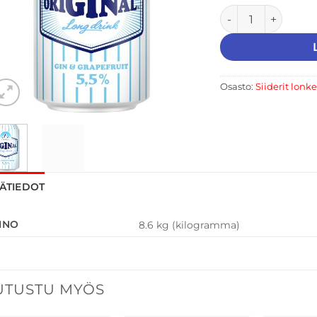
Hartwall Original 
Osasto:
Siiderit lonke
SÄTIEDOT
INO
8.6 kg (kilogramma)
UTUSTU MYÖS