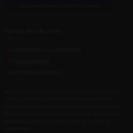
Nopea rahtipalvelu Virosta Suomeen!
TIETOA PALVELUSTA
Tietoa meistä ja EU-etäostosta
Tietosuojaseloste
Kumppanuusohjelma
Kippis.net on verkkokauppa, jonka tuotteita voi
tilata Suomeen EU-lainsäädännön mukaisesti
etäostona, asiakkaan vastatessa itse kuljetuksen
järjestämisestä noutovarastoltamme. Emme myy
tai luovuta alkoholituotteita alle 20-vuotiaille
henkilöille.