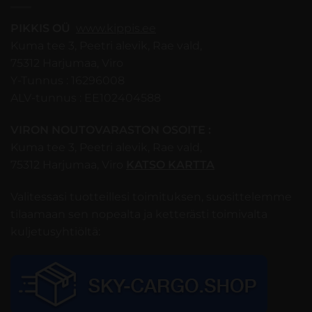
PIKKIS OÜ
www.kippis.ee
Kuma tee 3, Peetri alevik, Rae vald,
75312 Harjumaa, Viro
Y-Tunnus : 16296008
ALV-tunnus : EE102404588
VIRON NOUTOVARASTON OSOITE :
Kuma tee 3, Peetri alevik, Rae vald,
75312 Harjumaa, Viro
KATSO KARTTA
Valitessasi tuotteillesi toimituksen, suosittelemme
tilaamaan sen nopealta ja ketterästi toimivalta
kuljetusyhtiöltä: