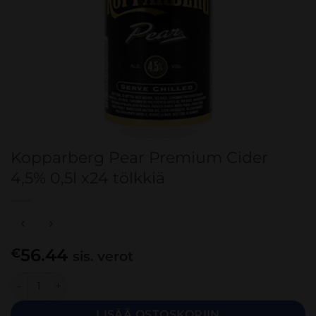
Kopparberg Pear Premium Cider
4,5% 0,5l x24 tölkkiä
56.44
€
sis. verot
Kopparberg Pear Premium Cider 4,5% 0,5l x24 tölkkiä mää
LISÄÄ OSTOSKORIIN