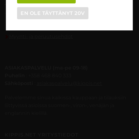
TILAUSOHJEET
EN OLE TÄYTTÄNYT 20V
Tilaaminen vaihe vaiheelta
Myynti- ja peruutusehdot
ASIAKASPALVELU (ma-pe 09-18)
Puhelin
: +358 468 840 333
Sähköposti
:
asiakaspalvelu@kippis.net
Palvelemme sinua kaikissa kauppaan ja tilauksiin
liittyvissä asioissa suomen-, viron-, venäjän ja
englannin kielillä.
KIPPIS.NET YRITYSTIEDOT