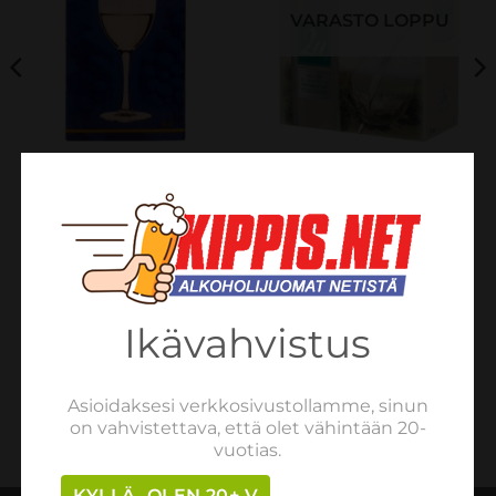
VARASTO LOPPU
VALKOVIINIT
VALKOVIINIT
EL MATADOR BLANCO
2U Duas Uvas Branco
11% 1L TETRA
12% 300cl BIB
€
6.54
€
23.50
sis. verot
sis. verot
LISÄÄ OSTOSKORIIN
LUE LISÄÄ
Ikävahvistus
Asioidaksesi verkkosivustollamme, sinun
on vahvistettava, että olet vähintään 20-
vuotias.
KYLLÄ, OLEN 20+ V