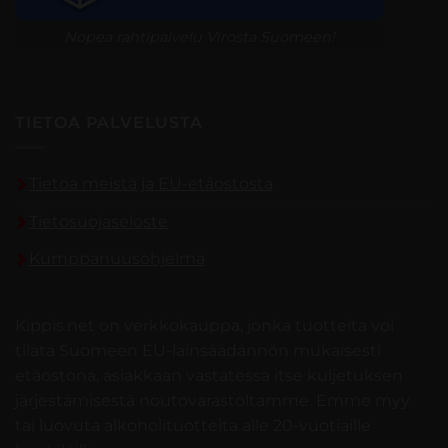
Nopea rahtipalvelu Virosta Suomeen!
TIETOA PALVELUSTA
Tietoa meistä ja EU-etäostosta
Tietosuojaseloste
Kumppanuusohjelma
Kippis.net on verkkokauppa, jonka tuotteita voi
tilata Suomeen EU-lainsäädännön mukaisesti
etäostona, asiakkaan vastatessa itse kuljetuksen
järjestämisestä noutovarastoltamme. Emme myy
tai luovuta alkoholituotteita alle 20-vuotiaille