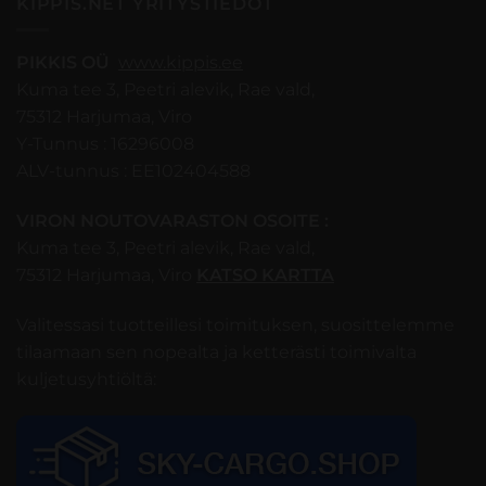
KIPPIS.NET YRITYSTIEDOT
PIKKIS OÜ
www.kippis.ee
Kuma tee 3, Peetri alevik, Rae vald,
75312 Harjumaa, Viro
Y-Tunnus : 16296008
ALV-tunnus : EE102404588
VIRON NOUTOVARASTON OSOITE :
Kuma tee 3, Peetri alevik, Rae vald,
75312 Harjumaa, Viro
KATSO KARTTA
Valitessasi tuotteillesi toimituksen, suosittelemme
tilaamaan sen nopealta ja ketterästi toimivalta
kuljetusyhtiöltä: