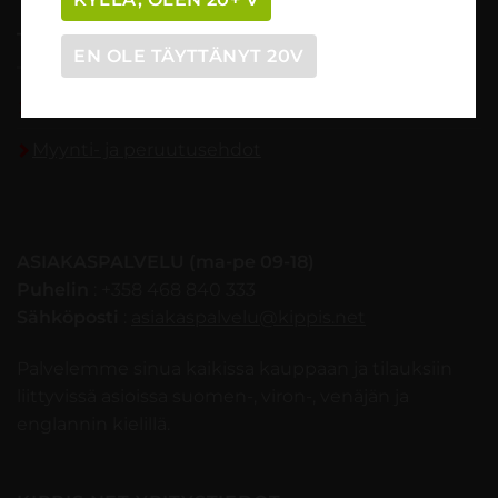
TILAUSOHJEET
EN OLE TÄYTTÄNYT 20V
Tilaaminen vaihe vaiheelta
Myynti- ja peruutusehdot
ASIAKASPALVELU (ma-pe 09-18)
Puhelin
: +358 468 840 333
Sähköposti
:
asiakaspalvelu@kippis.net
Palvelemme sinua kaikissa kauppaan ja tilauksiin
liittyvissä asioissa suomen-, viron-, venäjän ja
englannin kielillä.