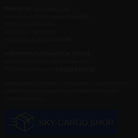
PIKKIS OÜ
www.kippis.ee
Kuma tee 3, Peetri alevik, Rae vald,
75312 Harjumaa, Viro
Y-Tunnus : 16296008
ALV-tunnus : EE102404588
VIRON NOUTOVARASTON OSOITE :
Kuma tee 3, Peetri alevik, Rae vald,
75312 Harjumaa, Viro
KATSO KARTTA
Valitessasi tuotteillesi toimituksen, suosittelemme
tilaamaan sen nopealta ja ketterästi toimivalta
kuljetusyhtiöltä: