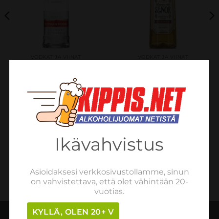
VODKAT JA VIINAT
VODKAT JA VIINAT
Russkaya Premium
Reserva Del Senor
Vodka 40% 1l
Tequila Anejo, 100% Puro
De Agave, Meksiko 38,0%
€
16.54
sis. verot
0,7L
LUE LISÄÄ
€
31.45
sis. verot
LISÄÄ OSTOSKORIIN
Ikävahvistus
Asioidaksesi verkkosivustollamme, sinun
on vahvistettava, että olet vähintään 20-
vuotias.
KYLLÄ, OLEN 20+ V