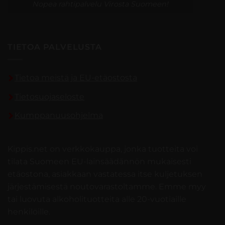
Nopea rahtipalvelu Virosta Suomeen!
TIETOA PALVELUSTA
Tietoa meistä ja EU-etäostosta
Tietosuojaseloste
Kumppanuusohjelma
Kippis.net on verkkokauppa, jonka tuotteita voi
tilata Suomeen EU-lainsäädännön mukaisesti
etäostona, asiakkaan vastatessa itse kuljetuksen
järjestämisestä noutovarastoltamme. Emme myy
tai luovuta alkoholituotteita alle 20-vuotiaille
henkilöille.