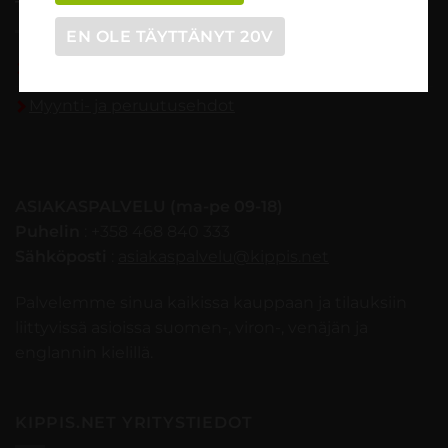
TILAUSOHJEET
EN OLE TÄYTTÄNYT 20V
Tilaaminen vaihe vaiheelta
Myynti- ja peruutusehdot
ASIAKASPALVELU (ma-pe 09-18)
Puhelin
: +358 468 840 333
Sähköposti
:
asiakaspalvelu@kippis.net
Palvelemme sinua kaikissa kauppaan ja tilauksiin
liittyvissä asioissa suomen-, viron-, venäjän ja
englannin kielillä.
KIPPIS.NET YRITYSTIEDOT