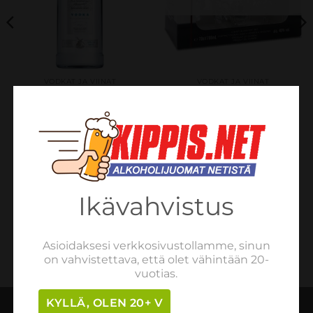
VODKAT JA VIINAT
VODKAT JA VIINAT
Saaremaa 40% 100cl
Crystal Head Vodka,
Lahjapakkaus, jossa pitsi
€
17.58
sis. verot
40,0% 0,7L
LISÄÄ OSTOSKORIIN
€
51.67
sis. verot
LUE LISÄÄ
Ikävahvistus
Asioidaksesi verkkosivustollamme, sinun
on vahvistettava, että olet vähintään 20-
vuotias.
KYLLÄ, OLEN 20+ V