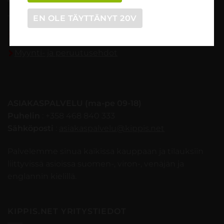
TILAUSOHJEET
EN OLE TÄYTTÄNYT 20V
Tilaaminen vaihe vaiheelta
Myynti- ja peruutusehdot
ASIAKASPALVELU (ma-pe 09-18)
Puhelin
: +358 468 840 333
Sähköposti
:
asiakaspalvelu@kippis.net
Palvelemme sinua kaikissa kauppaan ja tilauksiin
liittyvissä asioissa suomen-, viron-, venäjän ja
englannin kielillä.
KIPPIS.NET YRITYSTIEDOT