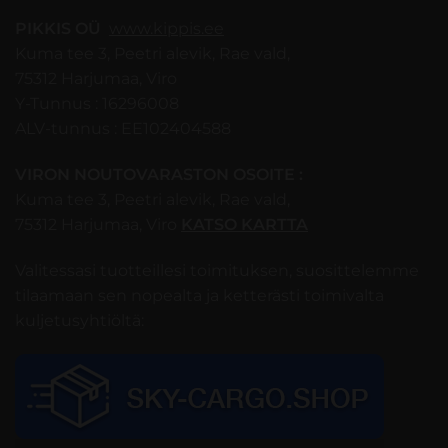
PIKKIS OÜ
www.kippis.ee
Kuma tee 3, Peetri alevik, Rae vald,
75312 Harjumaa, Viro
Y-Tunnus : 16296008
ALV-tunnus : EE102404588
VIRON NOUTOVARASTON OSOITE :
Kuma tee 3, Peetri alevik, Rae vald,
75312 Harjumaa, Viro
KATSO KARTTA
Valitessasi tuotteillesi toimituksen, suosittelemme
tilaamaan sen nopealta ja ketterästi toimivalta
kuljetusyhtiöltä: