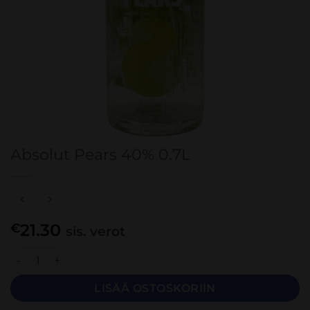
Absolut Pears 40% 0.7L
21.30
€
sis. verot
Absolut Pears 40% 0.7L määrä
LISÄÄ OSTOSKORIIN