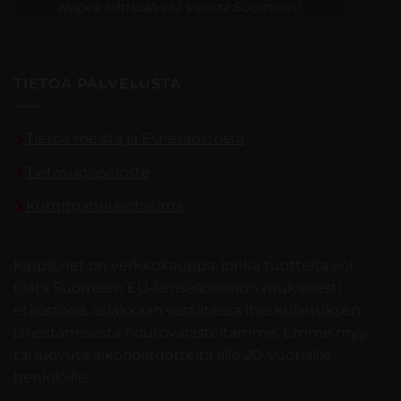
Nopea rahtipalvelu Virosta Suomeen!
TIETOA PALVELUSTA
Tietoa meistä ja EU-etäostosta
Tietosuojaseloste
Kumppanuusohjelma
Kippis.net on verkkokauppa, jonka tuotteita voi
tilata Suomeen EU-lainsäädännön mukaisesti
etäostona, asiakkaan vastatessa itse kuljetuksen
järjestämisestä noutovarastoltamme. Emme myy
tai luovuta alkoholituotteita alle 20-vuotiaille
henkilöille.