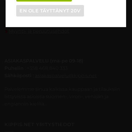
TILAUSOHJEET
EN OLE TÄYTTÄNYT 20V
Tilaaminen vaihe vaiheelta
Myynti- ja peruutusehdot
ASIAKASPALVELU (ma-pe 09-18)
Puhelin
: +358 468 840 333
Sähköposti
:
asiakaspalvelu@kippis.net
Palvelemme sinua kaikissa kauppaan ja tilauksiin
liittyvissä asioissa suomen-, viron-, venäjän ja
englannin kielillä.
KIPPIS.NET YRITYSTIEDOT