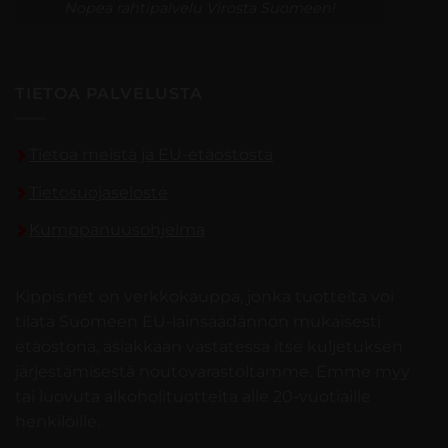
Nopea rahtipalvelu Virosta Suomeen!
TIETOA PALVELUSTA
Tietoa meistä ja EU-etäostosta
Tietosuojaseloste
Kumppanuusohjelma
Kippis.net on verkkokauppa, jonka tuotteita voi
tilata Suomeen EU-lainsäädännön mukaisesti
etäostona, asiakkaan vastatessa itse kuljetuksen
järjestämisestä noutovarastoltamme. Emme myy
tai luovuta alkoholituotteita alle 20-vuotiaille
henkilöille.