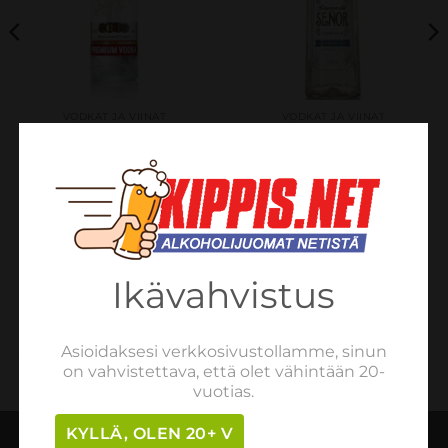
VODKAT JA VIINAT
VODKAT JA VIINAT
Stolichnaya Premium
Reserva Del Senor
40% 50cl
Tequila Blanco, 100%
Puro De Agave, Meksiko
€
11.34
sis. verot
38,0% 0,7L
LUE LISÄÄ
€
27.08
sis. verot
LISÄÄ OSTOSKORIIN
Ikävahvistus
Asioidaksesi verkkosivustollamme, sinun
on vahvistettava, että olet vähintään 20-
vuotias.
KYLLÄ, OLEN 20+ V