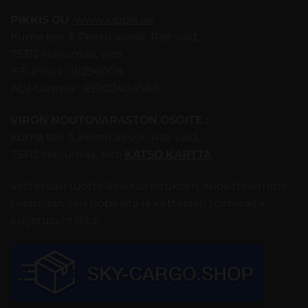
PIKKIS OÜ
www.kippis.ee
Kuma tee 3, Peetri alevik, Rae vald,
75312 Harjumaa, Viro
Y-Tunnus : 16296008
ALV-tunnus : EE102404588
VIRON NOUTOVARASTON OSOITE :
Kuma tee 3, Peetri alevik, Rae vald,
75312 Harjumaa, Viro
KATSO KARTTA
Valitessasi tuotteillesi toimituksen, suosittelemme
tilaamaan sen nopealta ja ketterästi toimivalta
kuljetusyhtiöltä: