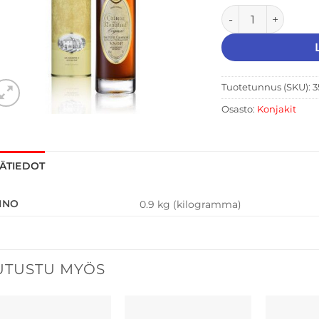
Chateau de Montif
Tuotetunnus (SKU):
3
Osasto:
Konjakit
SÄTIEDOT
INO
0.9 kg (kilogramma)
UTUSTU MYÖS