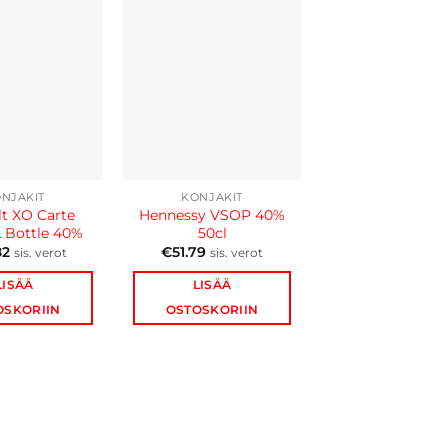
NJAKIT
KONJAKIT
KONJAKIT
t XO Carte
Hennessy VSOP 40%
Beehive VSOP 
L Bottle 40%
50cl
Bottle 40
82
€
51.79
€
12.90
sis. verot
sis. verot
sis. ve
LISÄÄ
LISÄÄ
LISÄÄ
OSKORIIN
OSTOSKORIIN
OSTOSKORII