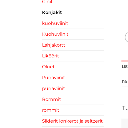
Ginit
Konjakit
kuohuviinit
Kuohuviinit
Lahjakortti
Liköörit
Oluet
LI
Punaviinit
PA
punaviinit
Rommit
T
rommit
Siiderit lonkerot ja seltzerit