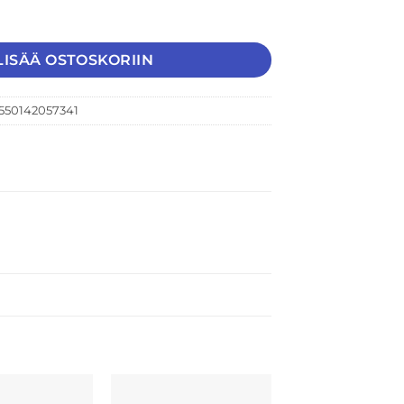
aud V.S.O.P, Ranska Tuubis 40,0% 0,7L määrä
LISÄÄ OSTOSKORIIN
550142057341