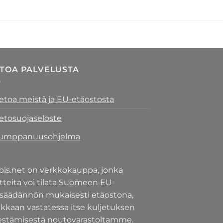
ETOA PALVELUSTA
ietoa meistä ja EU-etäostosta
ietosuojaseloste
umppanuusohjelma
pis.net on verkkokauppa, jonka
tteita voi tilata Suomeen EU-
nsäädännön mukaisesti etäostona,
akkaan vastatessa itse kuljetuksen
jestämisestä noutovarastoltamme.