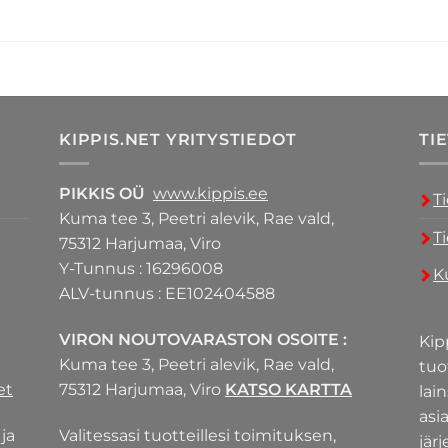
KIPPIS.NET YRITYSTIEDOT
TI
PIKKIS OÜ
www.kippis.ee
T
Kuma tee 3, Peetri alevik, Rae vald,
T
75312 Harjumaa, Viro
Y-Tunnus : 16296008
K
ALV-tunnus : EE102404588
VIRON NOUTOVARASTON OSOITE :
Kip
Kuma tee 3, Peetri alevik, Rae vald,
tuo
et
75312 Harjumaa, Viro
KATSO KARTTA
lai
asi
ja
Valitessasi tuotteillesi toimituksen,
jär