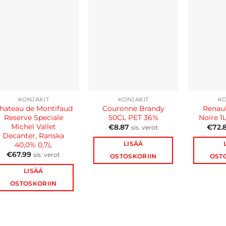
KONJAKIT
KONJAKIT
KO
hateau de Montifaud
Couronne Brandy
Renaul
Reserve Speciale
50CL PET 36%
Noire 1
Michel Vallet
€
8.87
€
72.
sis. verot
Decanter, Ranska
LISÄÄ
40,0% 0,7L
€
67.99
sis. verot
OSTOSKORIIN
OST
LISÄÄ
OSTOSKORIIN