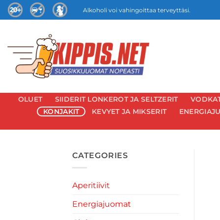
Skip
Alkoholi voi vahingoittaa terveyttäsi.
to
content
OLUET
SIIDERIT LONKEROT JA SELTZERIT
VODKAT 
KONJAKIT
KEVYET JA MIKSERIT
ENERGIAJ
CATEGORIES
Aperitiivit
Energiajuomat