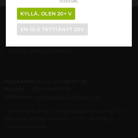
vuotias.
KYLLÄ, OLEN 20+ V
TILAUSOHJEET
EN OLE TÄYTTÄNYT 20V
Tilaaminen vaihe vaiheelta
Myynti- ja peruutusehdot
ASIAKASPALVELU (ma-pe 09-18)
Puhelin
: +358 468 840 333
Sähköposti
:
asiakaspalvelu@kippis.net
Palvelemme sinua kaikissa kauppaan ja tilauksiin
liittyvissä asioissa suomen-, viron-, venäjän ja
englannin kielillä.