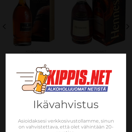
KONJAKIT
KONJAKIT
Renault XO Carte Noire
Hennessy VSOP 40% 50cl
1L Bottle 40%
€
51.79
sis. verot
€
72.82
sis. verot
LISÄÄ OSTOSKORIIN
LISÄÄ OSTOSKORIIN
Ikävahvistus
Asioidaksesi verkkosivustollamme, sinun
on vahvistettava, että olet vähintään 20-