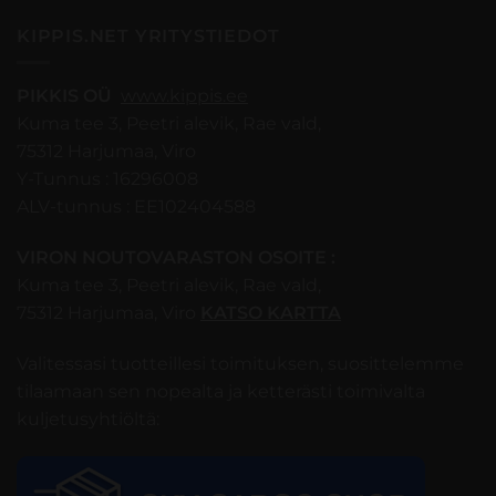
KIPPIS.NET YRITYSTIEDOT
PIKKIS OÜ
www.kippis.ee
Kuma tee 3, Peetri alevik, Rae vald,
75312 Harjumaa, Viro
Y-Tunnus : 16296008
ALV-tunnus : EE102404588
VIRON NOUTOVARASTON OSOITE :
Kuma tee 3, Peetri alevik, Rae vald,
75312 Harjumaa, Viro
KATSO KARTTA
Valitessasi tuotteillesi toimituksen, suosittelemme
tilaamaan sen nopealta ja ketterästi toimivalta
kuljetusyhtiöltä: