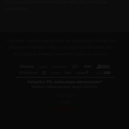
tai luovuta alkoholituotteita alle 20-vuotiaille
henkilöille.
Liiallisesti nautittuna alkoholi on terveydelle haitallista.
Alkoholin käyttöön liittyviä riskejä voi vähentää sillä,
että käyttää ainetta vain kohtuudella ja harvoin.
Copyright
©2026
kippis.net