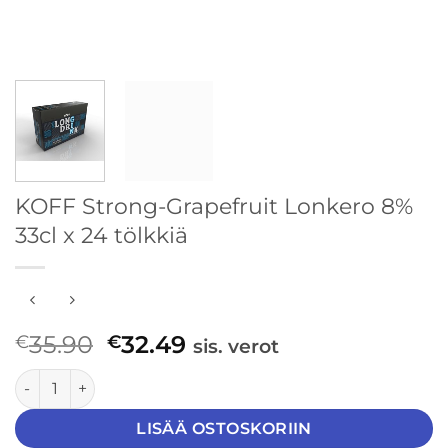
KOFF Strong-Grapefruit Lonkero 8%
33cl x 24 tölkkiä
Alkuperäinen
Nykyinen
35.90
32.49
€
€
sis. verot
hinta
hinta
KOFF Strong-Grapefruit Lonkero 8% 33cl x 24 tölkkiä määrä
oli:
on:
€35.90.
€32.49.
LISÄÄ OSTOSKORIIN