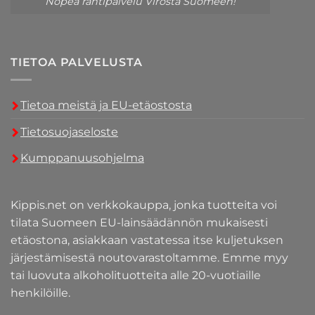
Nopea rahtipalvelu Virosta Suomeen!
TIETOA PALVELUSTA
Tietoa meistä ja EU-etäostosta
Tietosuojaseloste
Kumppanuusohjelma
Kippis.net on verkkokauppa, jonka tuotteita voi
tilata Suomeen EU-lainsäädännön mukaisesti
etäostona, asiakkaan vastatessa itse kuljetuksen
järjestämisestä noutovarastoltamme. Emme myy
tai luovuta alkoholituotteita alle 20-vuotiaille
henkilöille.