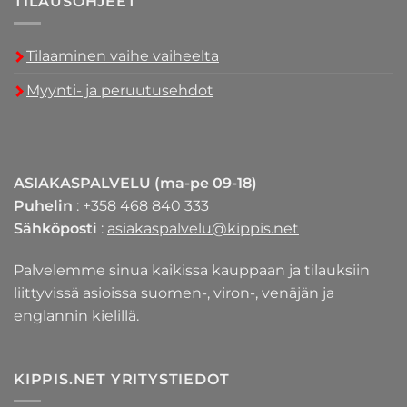
TILAUSOHJEET
Tilaaminen vaihe vaiheelta
Myynti- ja peruutusehdot
ASIAKASPALVELU (ma-pe 09-18)
Puhelin
: +358 468 840 333
Sähköposti
:
asiakaspalvelu@kippis.net
Palvelemme sinua kaikissa kauppaan ja tilauksiin
liittyvissä asioissa suomen-, viron-, venäjän ja
englannin kielillä.
KIPPIS.NET YRITYSTIEDOT