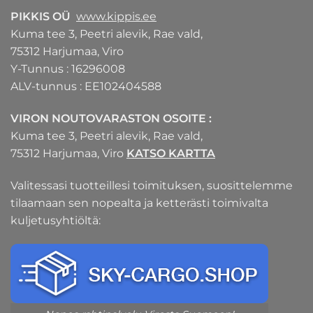
PIKKIS OÜ
www.kippis.ee
Kuma tee 3, Peetri alevik, Rae vald,
75312 Harjumaa, Viro
Y-Tunnus : 16296008
ALV-tunnus : EE102404588
VIRON NOUTOVARASTON OSOITE :
Kuma tee 3, Peetri alevik, Rae vald,
75312 Harjumaa, Viro
KATSO KARTTA
Valitessasi tuotteillesi toimituksen, suosittelemme
tilaamaan sen nopealta ja ketterästi toimivalta
kuljetusyhtiöltä: