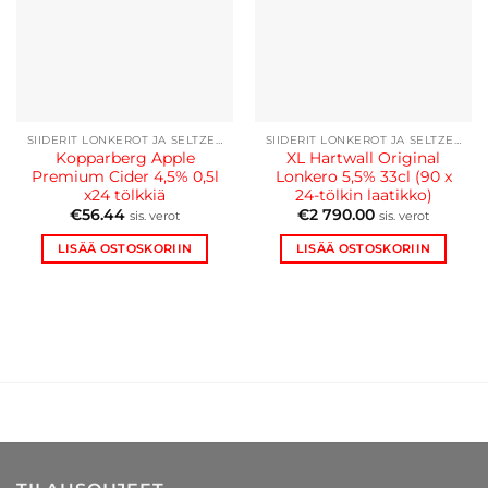
SIIDERIT LONKEROT JA SELTZERIT
SIIDERIT LONKEROT JA SELTZERIT
Kopparberg Apple
XL Hartwall Original
Premium Cider 4,5% 0,5l
Lonkero 5,5% 33cl (90 x
x24 tölkkiä
24-tölkin laatikko)
€
56.44
€
2 790.00
sis. verot
sis. verot
LISÄÄ OSTOSKORIIN
LISÄÄ OSTOSKORIIN