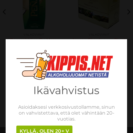
VALKOVIINIT
VALKOVIINIT
Penasol, Vino De Mesa,
Inycon Chardonney Pinot
Blanco, Felix Solis,
Grigio 13,5% 300cl BIB
Espanja 12,0% 1L
€
20.70
sis. verot
€
5.39
sis. verot
LISÄÄ OSTOSKORIIN
LISÄÄ OSTOSKORIIN
Ikävahvistus
Asioidaksesi verkkosivustollamme, sinun
on vahvistettava, että olet vähintään 20-
vuotias.
KYLLÄ, OLEN 20+ V