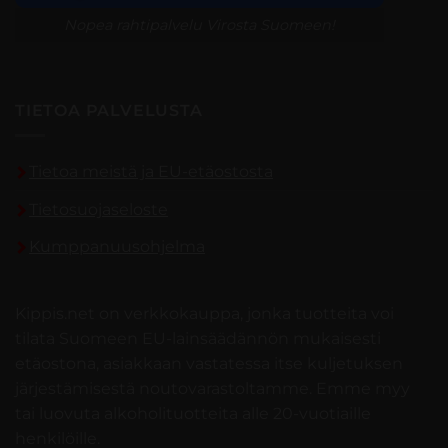
Nopea rahtipalvelu Virosta Suomeen!
TIETOA PALVELUSTA
Tietoa meistä ja EU-etäostosta
Tietosuojaseloste
Kumppanuusohjelma
Kippis.net on verkkokauppa, jonka tuotteita voi
tilata Suomeen EU-lainsäädännön mukaisesti
etäostona, asiakkaan vastatessa itse kuljetuksen
järjestämisestä noutovarastoltamme. Emme myy
tai luovuta alkoholituotteita alle 20-vuotiaille
henkilöille.