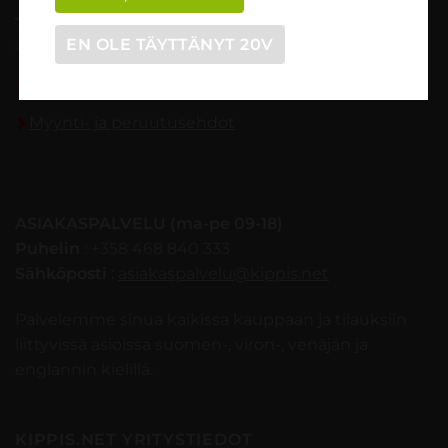
TILAUSOHJEET
EN OLE TÄYTTÄNYT 20V
Tilaaminen vaihe vaiheelta
Myynti- ja peruutusehdot
ASIAKASPALVELU (ma-pe 09-18)
Puhelin
: +358 468 840 333
Sähköposti
:
asiakaspalvelu@kippis.net
Palvelemme sinua kaikissa kauppaan ja tilauksiin
liittyvissä asioissa suomen-, viron-, venäjän ja
englannin kielillä.
KIPPIS.NET YRITYSTIEDOT