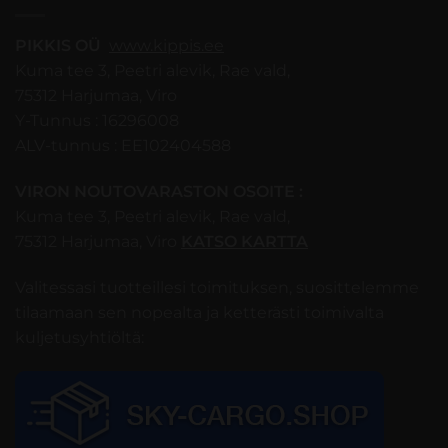
PIKKIS OÜ
www.kippis.ee
Kuma tee 3, Peetri alevik, Rae vald,
75312 Harjumaa, Viro
Y-Tunnus : 16296008
ALV-tunnus : EE102404588
VIRON NOUTOVARASTON OSOITE :
Kuma tee 3, Peetri alevik, Rae vald,
75312 Harjumaa, Viro
KATSO KARTTA
Valitessasi tuotteillesi toimituksen, suosittelemme
tilaamaan sen nopealta ja ketterästi toimivalta
kuljetusyhtiöltä: