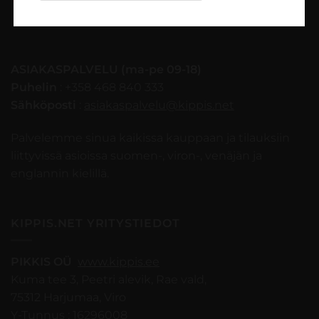
ASIAKASPALVELU (ma-pe 09-18)
Puhelin
: +358 468 840 333
Sähköposti
:
asiakaspalvelu@kippis.net
Palvelemme sinua kaikissa kauppaan ja tilauksiin
liittyvissä asioissa suomen-, viron-, venäjän ja
englannin kielillä.
KIPPIS.NET YRITYSTIEDOT
PIKKIS OÜ
www.kippis.ee
Kuma tee 3, Peetri alevik, Rae vald,
75312 Harjumaa, Viro
Y-Tunnus : 16296008