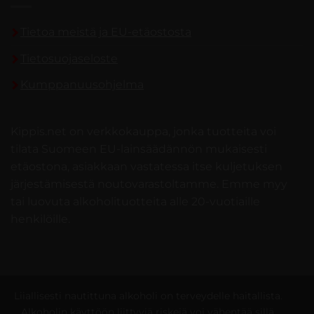
Tietoa meistä ja EU-etäostosta
Tietosuojaseloste
Kumppanuusohjelma
Kippis.net on verkkokauppa, jonka tuotteita voi
tilata Suomeen EU-lainsäädännön mukaisesti
etäostona, asiakkaan vastatessa itse kuljetuksen
järjestämisestä noutovarastoltamme. Emme myy
tai luovuta alkoholituotteita alle 20-vuotiaille
henkilöille.
Liiallisesti nautittuna alkoholi on terveydelle haitallista.
Alkoholin käyttöön liittyviä riskejä voi vähentää sillä,