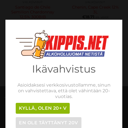
VALKOVIINIT
VALKOVIINIT
Santiago de Chile
Chenin, Cape Creek 12%
Semillon Chardonnay
3L
12,5% 300BIB
€
18.71
sis. verot
€
21.83
sis. verot
LISÄÄ OSTOSKORIIN
LUE LISÄÄ
Ikävahvistus
Asioidaksesi verkkosivustollamme, sinun
on vahvistettava, että olet vähintään 20-
vuotias.
TILAUSOHJEET
KYLLÄ, OLEN 20+ V
Tilaaminen vaihe vaiheelta
EN OLE TÄYTTÄNYT 20V
Myynti- ja peruutusehdot