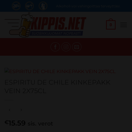
Skip
Alkoholi voi vahingoittaa terveyttäsi.
to
content
0
ESPIRITU DE CHILE KINKEPAKK
VEIN 2X75CL
15.59
€
sis. verot