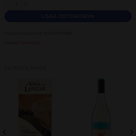
ESPIRITU DE CHILE KINKEPAKK VEIN 2X75CL määrä
LISÄÄ OSTOSKORIIN
Tuotetunnus (SKU):
4741337001822
Osasto:
Valkoviinit
TUTUSTU MYÖS