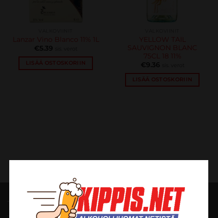
VALKOVIINIT
VALKOVIINIT
Lanzar Vino Blanco 11% 1L
YELLOW TAIL
SAUVIGNON BLANC
€
5.39
sis. verot
75CL 18 11%
LISÄÄ OSTOSKORIIN
€
9.36
sis. verot
LISÄÄ OSTOSKORIIN
TILAUSOHJEET