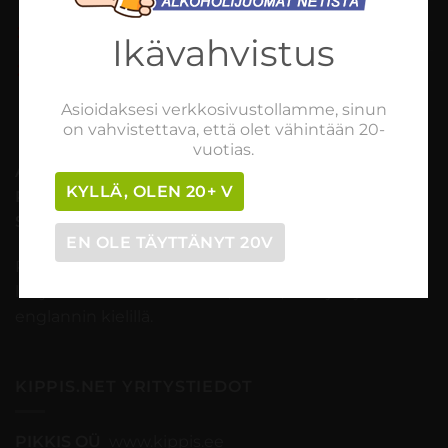
Tilaaminen vaihe vaiheelta
Ikävahvistus
Myynti- ja peruutusehdot
Asioidaksesi verkkosivustollamme, sinun
on vahvistettava, että olet vähintään 20-
vuotias.
ASIAKASPALVELU (ma-pe 09-18)
KYLLÄ, OLEN 20+ V
Puhelin
: +358 468 840 333
Sähköposti
:
asiakaspalvelu@kippis.net
EN OLE TÄYTTÄNYT 20V
Palvelemme sinua kaikissa kauppaan ja tilauksiin
liittyvissä asioissa suomen-, viron-, venäjän ja
englannin kielillä.
KIPPIS.NET YRITYSTIEDOT
PIKKIS OÜ
www.kippis.ee