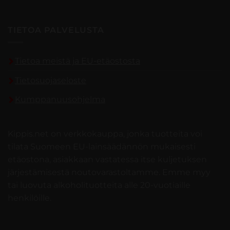
TIETOA PALVELUSTA
Tietoa meistä ja EU-etäostosta
Tietosuojaseloste
Kumppanuusohjelma
Kippis.net on verkkokauppa, jonka tuotteita voi
tilata Suomeen EU-lainsäädännön mukaisesti
etäostona, asiakkaan vastatessa itse kuljetuksen
järjestämisestä noutovarastoltamme. Emme myy
tai luovuta alkoholituotteita alle 20-vuotiaille
henkilöille.