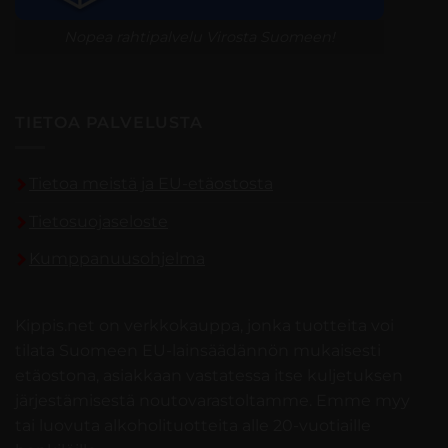
Nopea rahtipalvelu Virosta Suomeen!
TIETOA PALVELUSTA
Tietoa meistä ja EU-etäostosta
Tietosuojaseloste
Kumppanuusohjelma
Kippis.net on verkkokauppa, jonka tuotteita voi
tilata Suomeen EU-lainsäädännön mukaisesti
etäostona, asiakkaan vastatessa itse kuljetuksen
järjestämisestä noutovarastoltamme. Emme myy
tai luovuta alkoholituotteita alle 20-vuotiaille