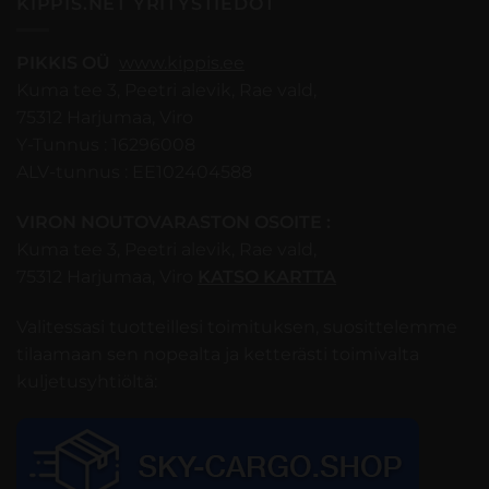
KIPPIS.NET YRITYSTIEDOT
PIKKIS OÜ
www.kippis.ee
Kuma tee 3, Peetri alevik, Rae vald,
75312 Harjumaa, Viro
Y-Tunnus : 16296008
ALV-tunnus : EE102404588
VIRON NOUTOVARASTON OSOITE :
Kuma tee 3, Peetri alevik, Rae vald,
75312 Harjumaa, Viro
KATSO KARTTA
Valitessasi tuotteillesi toimituksen, suosittelemme
tilaamaan sen nopealta ja ketterästi toimivalta
kuljetusyhtiöltä: