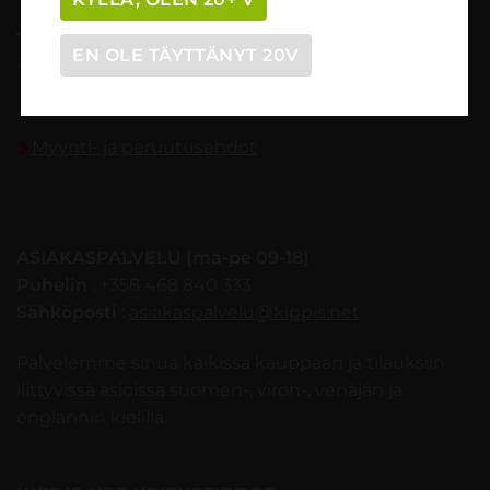
TILAUSOHJEET
EN OLE TÄYTTÄNYT 20V
Tilaaminen vaihe vaiheelta
Myynti- ja peruutusehdot
ASIAKASPALVELU (ma-pe 09-18)
Puhelin
: +358 468 840 333
Sähköposti
:
asiakaspalvelu@kippis.net
Palvelemme sinua kaikissa kauppaan ja tilauksiin
liittyvissä asioissa suomen-, viron-, venäjän ja
englannin kielillä.