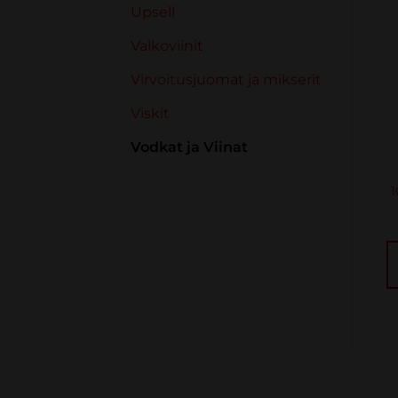
Upsell
VARASTO LOPPU
Valkoviinit
Virvoitusjuomat ja mikserit
Viskit
VODKAT JA VIINAT
VODKAT JA VIINAT
Vodkat ja Viinat
Russian Standard
Reserva Del Senor
Vodka 40% 100cl
Tequila Anejo, 100%
Puro De Agave,
€
20.75
sis. verot
Meksiko 38,0% 0,7L
LUE LISÄÄ
€
31.45
sis. verot
LISÄÄ
OSTOSKORIIN