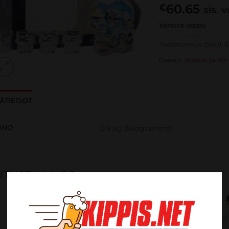
60.65
€
sis. 
Varasto loppu
Tuotetunnus (SKU):
6
Osasto:
Vodkat ja Vii
SÄTIEDOT
INO
0.9 kg (kilogramma)
UTUSTU MYÖS