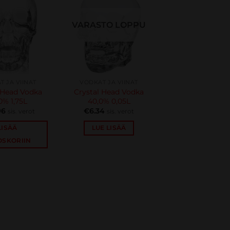
VARASTO LOPPU
 JA VIINAT
VODKAT JA VIINAT
 Head Vodka
Crystal Head Vodka
0% 1,75L
40,0% 0,05L
96
€
6.34
sis. verot
sis. verot
LISÄÄ
LUE LISÄÄ
OSKORIIN