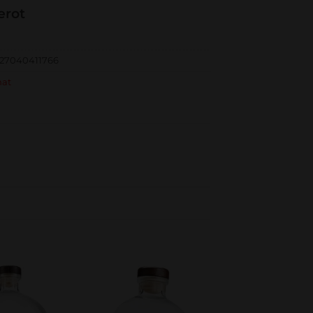
verot
27040411766
nat