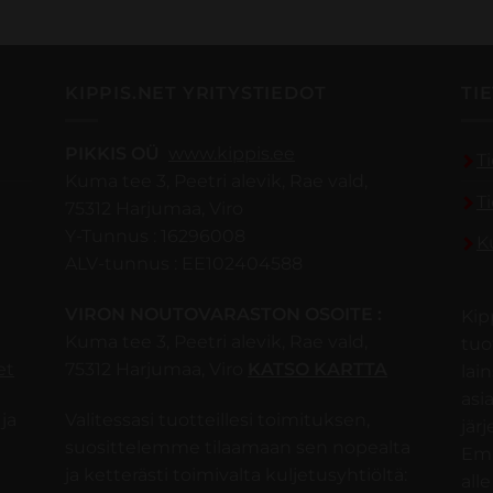
KIPPIS.NET YRITYSTIEDOT
TI
PIKKIS OÜ
www.kippis.ee
T
Kuma tee 3, Peetri alevik, Rae vald,
T
75312 Harjumaa, Viro
Y-Tunnus : 16296008
K
ALV-tunnus : EE102404588
VIRON NOUTOVARASTON OSOITE :
Kip
Kuma tee 3, Peetri alevik, Rae vald,
tuo
et
75312 Harjumaa, Viro
KATSO KARTTA
lai
asi
ja
Valitessasi tuotteillesi toimituksen,
jär
suosittelemme tilaamaan sen nopealta
Emm
ja ketterästi toimivalta kuljetusyhtiöltä:
alle