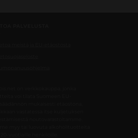
ETOA PALVELUSTA
ietoa meistä ja EU-etäostosta
ietosuojaseloste
umppanuusohjelma
pis.net on verkkokauppa, jonka
tteita voi tilata Suomeen EU-
nsäädännön mukaisesti etäostona,
akkaan vastatessa itse kuljetuksen
jestämisestä noutovarastoltamme.
e myy tai luovuta alkoholituotteita
 20-vuotiaille henkilöille.