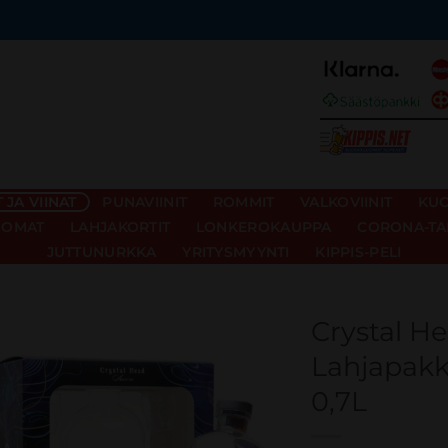
JA VIINAT
PUNAVIINIT
ROMMIT
VALKOVIINIT
KUO
UOMAT
LAHJAKORTIT
LONKEROKAUPPA
CORONA-TA
JUTTUNURKKA
YRITYSMYYNTI
KIPPIS-PELI
Crystal H
Lahjapakka
0,7L