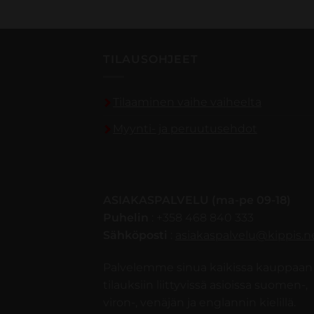
TILAUSOHJEET
Tilaaminen vaihe vaiheelta
Myynti- ja peruutusehdot
ASIAKASPALVELU (ma-pe 09-18)
Puhelin
: +358 468 840 333
Sähköposti
:
asiakaspalvelu@kippis.n
Palvelemme sinua kaikissa kauppaan 
tilauksiin liittyvissä asioissa suomen-,
viron-, venäjän ja englannin kielillä.