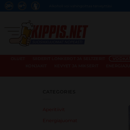
Skip
Alkoholi voi vahingoittaa terveyttäsi.
to
content
OLUET
SIIDERIT LONKEROT JA SELTZERIT
VODKAT 
KONJAKIT
KEVYET JA MIKSERIT
ENERGIAJ
CATEGORIES
Aperitiivit
Energiajuomat