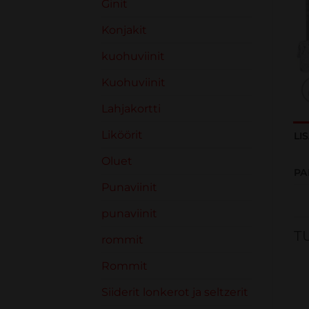
Ginit
Konjakit
kuohuviinit
Kuohuviinit
Lahjakortti
Liköörit
LI
Oluet
PA
Punaviinit
punaviinit
T
rommit
Rommit
Siiderit lonkerot ja seltzerit