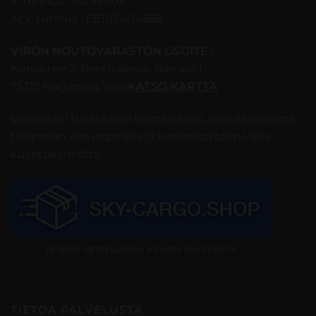
Y-Tunnus : 16296008
ALV-tunnus : EE102404588
VIRON NOUTOVARASTON OSOITE :
Kuma tee 3, Peetri alevik, Rae vald,
75312 Harjumaa, Viro
KATSO KARTTA
Valitessasi tuotteillesi toimituksen, suosittelemme
tilaamaan sen nopealta ja ketterästi toimivalta
kuljetusyhtiöltä:
Nopea rahtipalvelu Virosta Suomeen!
TIETOA PALVELUSTA