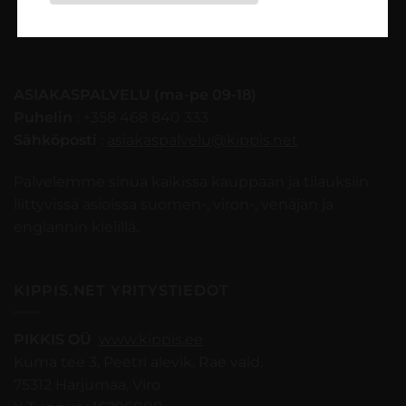
Myynti- ja peruutusehdot
ASIAKASPALVELU (ma-pe 09-18)
Puhelin
: +358 468 840 333
Sähköposti
:
asiakaspalvelu@kippis.net
Palvelemme sinua kaikissa kauppaan ja tilauksiin
liittyvissä asioissa suomen-, viron-, venäjän ja
englannin kielillä.
KIPPIS.NET YRITYSTIEDOT
PIKKIS OÜ
www.kippis.ee
Kuma tee 3, Peetri alevik, Rae vald,
75312 Harjumaa, Viro