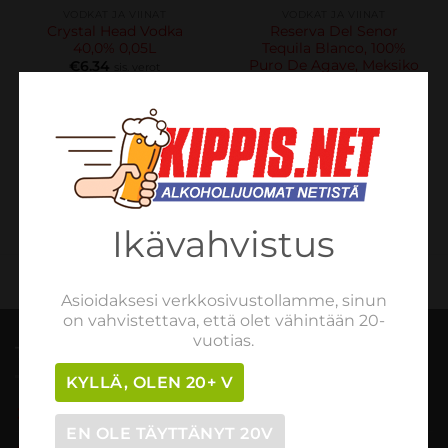
VODKAT JA VIINAT
VODKAT JA VIINAT
Crystal Head Vodka
Reserva Del Senor
40,0% 0,05L
Tequila Blanco, 100%
Puro De Agave, Meksiko
€
6.34
sis. verot
38,0% 0,7L
LUE LISÄÄ
€
27.08
sis. verot
LISÄÄ OSTOSKORIIN
Ikävahvistus
Asioidaksesi verkkosivustollamme, sinun
on vahvistettava, että olet vähintään 20-
vuotias.
TILAUSOHJEET
KYLLÄ, OLEN 20+ V
Tilaaminen vaihe vaiheelta
EN OLE TÄYTTÄNYT 20V