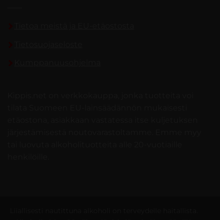
Tietoa meistä ja EU-etäostosta
Tietosuojaseloste
Kumppanuusohjelma
Kippis.net on verkkokauppa, jonka tuotteita voi
tilata Suomeen EU-lainsäädännön mukaisesti
etäostona, asiakkaan vastatessa itse kuljetuksen
järjestämisestä noutovarastoltamme. Emme myy
tai luovuta alkoholituotteita alle 20-vuotiaille
henkilöille.
Liiallisesti nautittuna alkoholi on terveydelle haitallista.