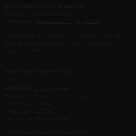
ASIAKASPALVELU (ma-pe 09-18)
Puhelin
: +358 468 840 333
Sähköposti
:
asiakaspalvelu@kippis.net
Palvelemme sinua kaikissa kauppaan ja tilauksiin
liittyvissä asioissa suomen-, viron-, venäjän ja
englannin kielillä.
KIPPIS.NET YRITYSTIEDOT
PIKKIS OÜ
www.kippis.ee
Kuma tee 3, Peetri alevik, Rae vald,
75312 Harjumaa, Viro
Y-Tunnus : 16296008
ALV-tunnus : EE102404588
VIRON NOUTOVARASTON OSOITE :