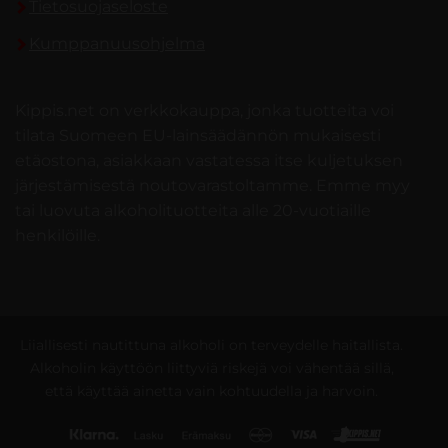
Tietosuojaseloste
Kumppanuusohjelma
Kippis.net on verkkokauppa, jonka tuotteita voi
tilata Suomeen EU-lainsäädännön mukaisesti
etäostona, asiakkaan vastatessa itse kuljetuksen
järjestämisestä noutovarastoltamme. Emme myy
tai luovuta alkoholituotteita alle 20-vuotiaille
henkilöille.
Liiallisesti nautittuna alkoholi on terveydelle haitallista.
Alkoholin käyttöön liittyviä riskejä voi vähentää sillä,
että käyttää ainetta vain kohtuudella ja harvoin.