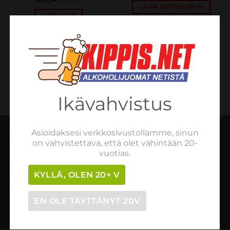
sis. verot
LISÄÄ OSTOSKORIIN
LUE LISÄÄ
Ikävahvistus
Asioidaksesi verkkosivustollamme, sinun
TILAUSOHJEET
on vahvistettava, että olet vähintään 20-
vuotias.
Tilaaminen vaihe vaiheelta
KYLLÄ, OLEN 20+ V
Myynti- ja peruutusehdot
EN OLE TÄYTTÄNYT 20V