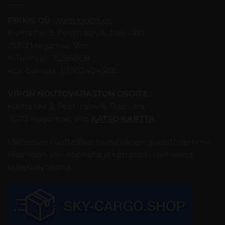
PIKKIS OÜ
www.kippis.ee
Kuma tee 3, Peetri alevik, Rae vald,
75312 Harjumaa, Viro
Y-Tunnus : 16296008
ALV-tunnus : EE102404588
VIRON NOUTOVARASTON OSOITE :
Kuma tee 3, Peetri alevik, Rae vald,
75312 Harjumaa, Viro
KATSO KARTTA
Valitessasi tuotteillesi toimituksen, suosittelemme
tilaamaan sen nopealta ja ketterästi toimivalta
kuljetusyhtiöltä: