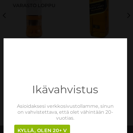
VARASTO LOPPU
VISKIT
VISKIT
Clan Fraser, Reserve,
Johnnie Walker Black
Blended Scotch Whisky
Label 70cl
40% 0,7L
€
41.50
sis. verot
€
16.59
sis. verot
LISÄÄ OSTOSKORIIN
LUE LISÄÄ
Ikävahvistus
Asioidaksesi verkkosivustollamme, sinun
on vahvistettava, että olet vähintään 20-
vuotias.
KYLLÄ, OLEN 20+ V