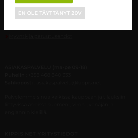
TILAUSOHJEET
EN OLE TÄYTTÄNYT 20V
Tilaaminen vaihe vaiheelta
Myynti- ja peruutusehdot
ASIAKASPALVELU (ma-pe 09-18)
Puhelin
: +358 468 840 333
Sähköposti
:
asiakaspalvelu@kippis.net
Palvelemme sinua kaikissa kauppaan ja tilauksiin
liittyvissä asioissa suomen-, viron-, venäjän ja
englannin kielillä.
KIPPIS.NET YRITYSTIEDOT