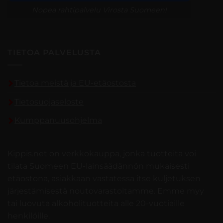
Nopea rahtipalvelu Virosta Suomeen!
TIETOA PALVELUSTA
Tietoa meistä ja EU-etäostosta
Tietosuojaseloste
Kumppanuusohjelma
Kippis.net on verkkokauppa, jonka tuotteita voi
tilata Suomeen EU-lainsäädännön mukaisesti
etäostona, asiakkaan vastatessa itse kuljetuksen
järjestämisestä noutovarastoltamme. Emme myy
tai luovuta alkoholituotteita alle 20-vuotiaille
henkilöille.