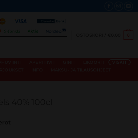
OSTOSKORI /
€
0.00
0
HUVIINIT
APERITIIVIT
GINIT
LIKÖÖRIT
VISKIT
RJOUKSET
INFO
MAKSU- JA TILAUSOHJEET
els 40% 100cl
verot
100cl määrä