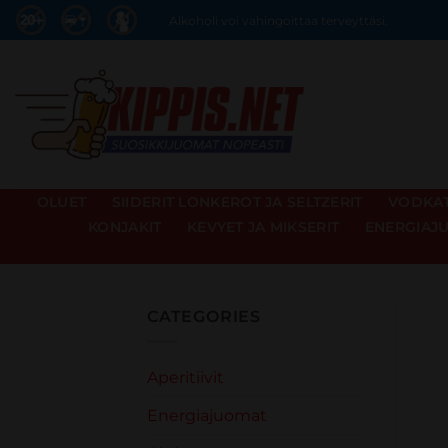
Skip
Alkoholi voi vahingoittaa terveyttäsi.
to
content
OLUET
SIIDERIT LONKEROT JA SELTZERIT
VODKAT 
KONJAKIT
KEVYET JA MIKSERIT
ENERGIAJ
CATEGORIES
Aperitiivit
Energiajuomat