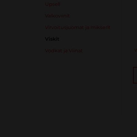
Upsell
Valkoviinit
Virvoitusjuomat ja mikserit
Viskit
VISKIT
VISKIT
The Glenlivet 12YO
Pike Creek 10YO
W
Vodkat ja Viinat
Single Malt Scotch
Canadian Whisky
40% 0.7L box
finished in rum barrels
42% 0.7L
€
52.20
sis. verot
€
38.28
sis. verot
LISÄÄ
LISÄÄ
OSTOSKORIIN
OSTOSKORIIN