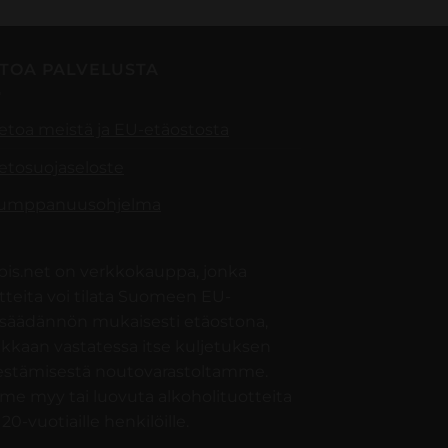
ETOA PALVELUSTA
ietoa meistä ja EU-etäostosta
ietosuojaseloste
umppanuusohjelma
pis.net on verkkokauppa, jonka
tteita voi tilata Suomeen EU-
nsäädännön mukaisesti etäostona,
akkaan vastatessa itse kuljetuksen
jestämisestä noutovarastoltamme.
e myy tai luovuta alkoholituotteita
 20-vuotiaille henkilöille.