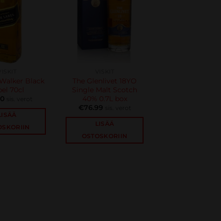
VISKIT
VISKIT
Walker Black
The Glenlivet 18YO
bel 70cl
Single Malt Scotch
40% 0.7L box
50
sis. verot
€
76.99
sis. verot
LISÄÄ
LISÄÄ
OSKORIIN
OSTOSKORIIN