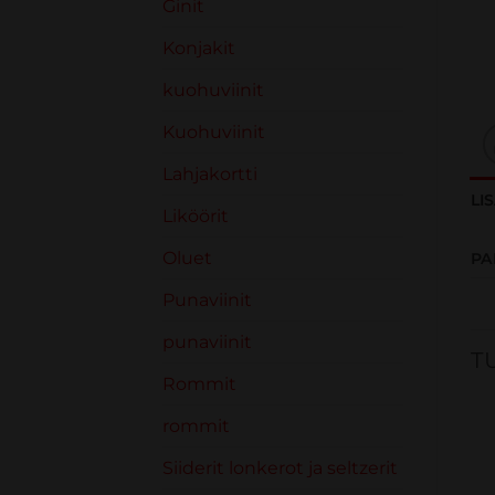
Ginit
Konjakit
kuohuviinit
Kuohuviinit
Lahjakortti
LI
Liköörit
Oluet
PA
Punaviinit
punaviinit
T
Rommit
rommit
Siiderit lonkerot ja seltzerit