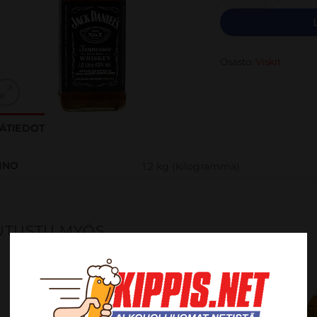
Osasto:
Viskit
SÄTIEDOT
INO
1.2 kg (kilogramma)
UTUSTU MYÖS