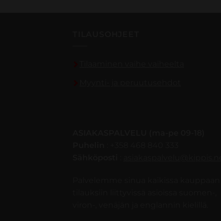
TILAUSOHJEET
Tilaaminen vaihe vaiheelta
Myynti- ja peruutusehdot
ASIAKASPALVELU (ma-pe 09-18)
Puhelin
: +358 468 840 333
Sähköposti
:
asiakaspalvelu@kippis.n
Palvelemme sinua kaikissa kauppaan 
tilauksiin liittyvissä asioissa suomen-,
viron-, venäjän ja englannin kielillä.