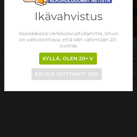
Ikävahvistus
Asioidaksesi verkkosivustollamme, sinun
on vahvistettava, että olet vähintään 20-
VISKIT
VISKIT
vuotias.
ild Turkey 101 Proof
Lot 40 Canadian Rye
Johnnie 
70CL Bottle 50.5%
Whisky 43% 0.7L
La
KYLLÄ, OLEN 20+ V
€
27.88
€
43.87
€
41.
sis. verot
sis. verot
LISÄÄ
LISÄÄ
EN OLE TÄYTTÄNYT 20V
OSTOSKORIIN
OSTOSKORIIN
OST