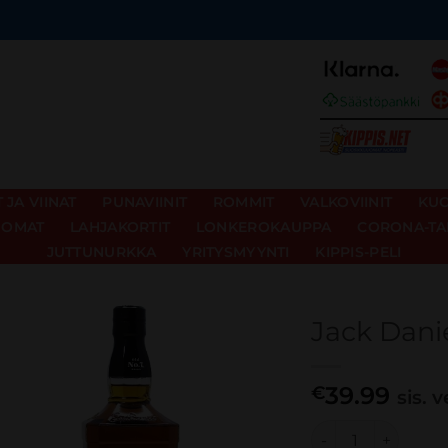
JA VIINAT
PUNAVIINIT
ROMMIT
VALKOVIINIT
KUO
UOMAT
LAHJAKORTIT
LONKEROKAUPPA
CORONA-TA
JUTTUNURKKA
YRITYSMYYNTI
KIPPIS-PELI
Jack Dani
39.99
€
sis. 
Jack Daniels 40% 