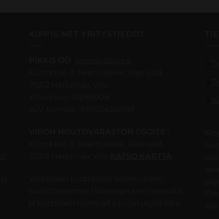
KIPPIS.NET YRITYSTIEDOT
TI
PIKKIS OÜ
www.kippis.ee
T
Kuma tee 3, Peetri alevik, Rae vald,
T
75312 Harjumaa, Viro
Y-Tunnus : 16296008
K
ALV-tunnus : EE102404588
VIRON NOUTOVARASTON OSOITE :
Kip
Kuma tee 3, Peetri alevik, Rae vald,
tuo
et
75312 Harjumaa, Viro
KATSO KARTTA
lai
asi
ja
Valitessasi tuotteillesi toimituksen,
jär
suosittelemme tilaamaan sen nopealta
Emm
ja ketterästi toimivalta kuljetusyhtiöltä:
alle