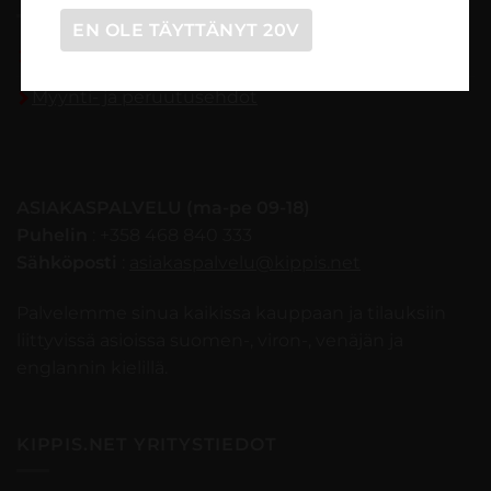
EN OLE TÄYTTÄNYT 20V
Tilaaminen vaihe vaiheelta
Myynti- ja peruutusehdot
ASIAKASPALVELU (ma-pe 09-18)
Puhelin
: +358 468 840 333
Sähköposti
:
asiakaspalvelu@kippis.net
Palvelemme sinua kaikissa kauppaan ja tilauksiin
liittyvissä asioissa suomen-, viron-, venäjän ja
englannin kielillä.
KIPPIS.NET YRITYSTIEDOT