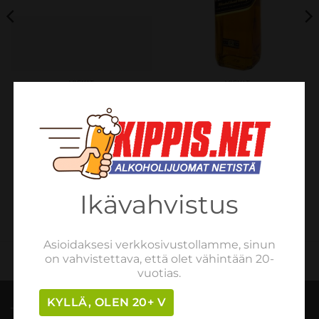
VISKIT
VISKIT
Clan Fraser, Reserve,
Johnnie Walker Black
Blended Scotch Whisky
Label 70cl
40% 0,7L
€
41.50
sis. verot
€
16.59
sis. verot
LISÄÄ OSTOSKORIIN
LUE LISÄÄ
Ikävahvistus
Asioidaksesi verkkosivustollamme, sinun
on vahvistettava, että olet vähintään 20-
vuotias.
KYLLÄ, OLEN 20+ V
TILAUSOHJEET