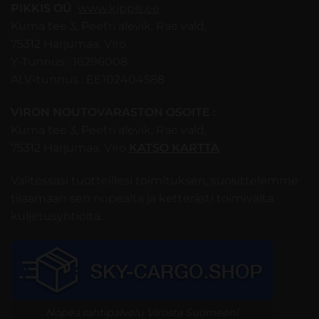
PIKKIS OÜ
www.kippis.ee
Kuma tee 3, Peetri alevik, Rae vald,
75312 Harjumaa, Viro
Y-Tunnus : 16296008
ALV-tunnus : EE102404588
VIRON NOUTOVARASTON OSOITE :
Kuma tee 3, Peetri alevik, Rae vald,
75312 Harjumaa, Viro
KATSO KARTTA
Valitessasi tuotteillesi toimituksen, suosittelemme
tilaamaan sen nopealta ja ketterästi toimivalta
kuljetusyhtiöltä:
Nopea rahtipalvelu Virosta Suomeen!