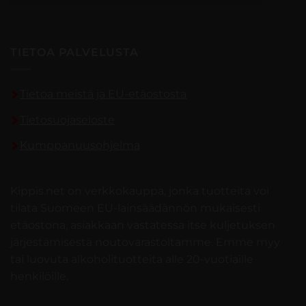
TIETOA PALVELUSTA
Tietoa meistä ja EU-etäostosta
Tietosuojaseloste
Kumppanuusohjelma
Kippis.net on verkkokauppa, jonka tuotteita voi
tilata Suomeen EU-lainsäädännön mukaisesti
etäostona, asiakkaan vastatessa itse kuljetuksen
järjestämisestä noutovarastoltamme. Emme myy
tai luovuta alkoholituotteita alle 20-vuotiaille
henkilöille.