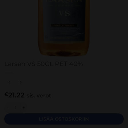
Larsen VS 50CL PET 40%
21.22
€
sis. verot
Larsen VS 50CL PET 40% määrä
LISÄÄ OSTOSKORIIN