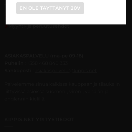
EN OLE TÄYTTÄNYT 20V
Tilaaminen vaihe vaiheelta
Myynti- ja peruutusehdot
ASIAKASPALVELU (ma-pe 09-18)
Puhelin
: +358 468 840 333
Sähköposti
:
asiakaspalvelu@kippis.net
Palvelemme sinua kaikissa kauppaan ja tilauksiin
liittyvissä asioissa suomen-, viron-, venäjän ja
englannin kielillä.
KIPPIS.NET YRITYSTIEDOT