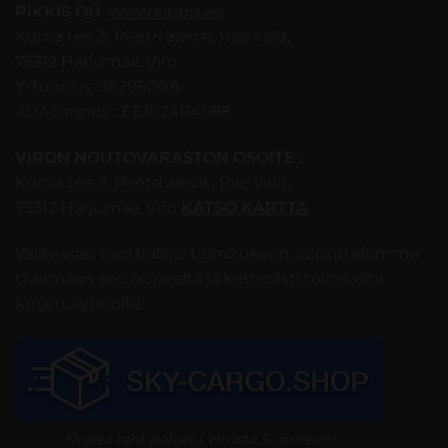
PIKKIS OÜ
www.kippis.ee
Kuma tee 3, Peetri alevik, Rae vald,
75312 Harjumaa, Viro
Y-Tunnus : 16296008
ALV-tunnus : EE102404588
VIRON NOUTOVARASTON OSOITE :
Kuma tee 3, Peetri alevik, Rae vald,
75312 Harjumaa, Viro
KATSO KARTTA
Valitessasi tuotteillesi toimituksen, suosittelemme
tilaamaan sen nopealta ja ketterästi toimivalta
kuljetusyhtiöltä:
Nopea rahtipalvelu Virosta Suomeen!