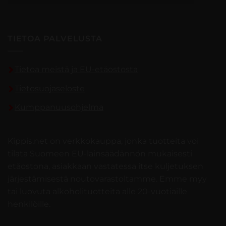
TIETOA PALVELUSTA
Tietoa meistä ja EU-etäostosta
Tietosuojaseloste
Kumppanuusohjelma
Kippis.net on verkkokauppa, jonka tuotteita voi
tilata Suomeen EU-lainsäädännön mukaisesti
etäostona, asiakkaan vastatessa itse kuljetuksen
järjestämisestä noutovarastoltamme. Emme myy
tai luovuta alkoholituotteita alle 20-vuotiaille
henkilöille.