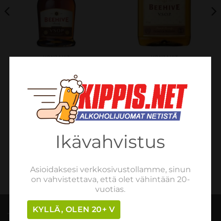
KONJAKIT
KONJAKIT
Beehive VSOP 50CL
Beehive VSOP 50CL PET
Bottle 40%
40%
€
12.90
€
11.11
sis. verot
sis. verot
LISÄÄ OSTOSKORIIN
LISÄÄ OSTOSKORIIN
Ikävahvistus
Asioidaksesi verkkosivustollamme, sinun
on vahvistettava, että olet vähintään 20-
vuotias.
KYLLÄ, OLEN 20+ V
TILAUSOHJEET