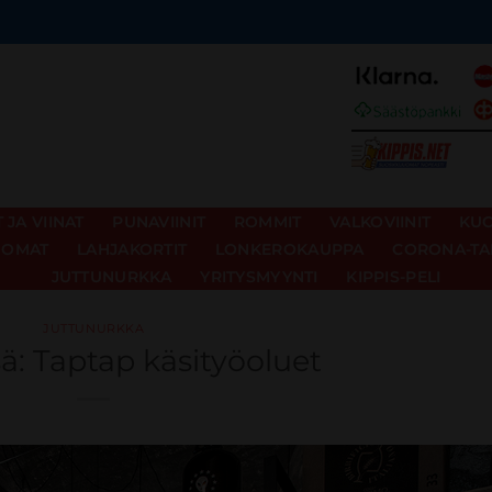
JA VIINAT
PUNAVIINIT
ROMMIT
VALKOVIINIT
KUO
UOMAT
LAHJAKORTIT
LONKEROKAUPPA
CORONA-TA
JUTTUNURKKA
YRITYSMYYNTI
KIPPIS-PELI
JUTTUNURKKA
sä: Taptap käsityöoluet