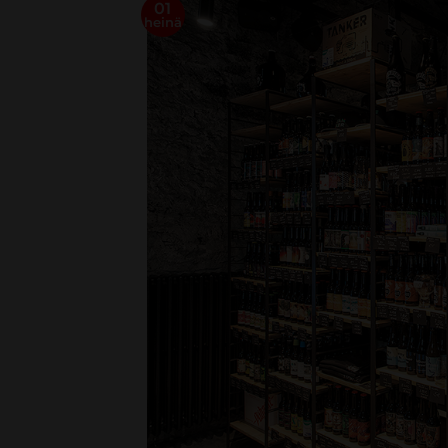
01
heinä