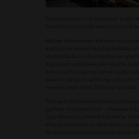
Asiakkaamme ovat toivoneet paljon kä
hienolla yhteistyöllä käsityöluisiin er
Baltian kirkkaaseen kärkeen kuuluvan
käsityöolutvalikoima pitää sisällään yl
Virolaisilta kuin ulkomaisilta pienpan
Kippiksen verkkokaupan kautta, joss
erikoisuuksia täynnä olevan pullovali
tasaisin väliajoin vaihtuvaa uutuutta
kylkeen sopii myös Tallinnan parhaat 
Taptapin pullovalikoima tarjoaa mu
tyylisen olutvalikoiman – mukaan lu
Oud Beersel, Lambiek Fabriek
ja
Tomm
erityisjulkaisuista on tarkoitettu juota
lämpötilassa ja perinteisellä tavalla tar