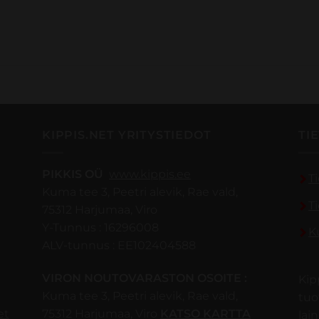
KIPPIS.NET YRITYSTIEDOT
TI
PIKKIS OÜ
www.kippis.ee
T
Kuma tee 3, Peetri alevik, Rae vald,
T
75312 Harjumaa, Viro
Y-Tunnus : 16296008
K
ALV-tunnus : EE102404588
VIRON NOUTOVARASTON OSOITE :
Kip
Kuma tee 3, Peetri alevik, Rae vald,
tuo
et
75312 Harjumaa, Viro
KATSO KARTTA
lai