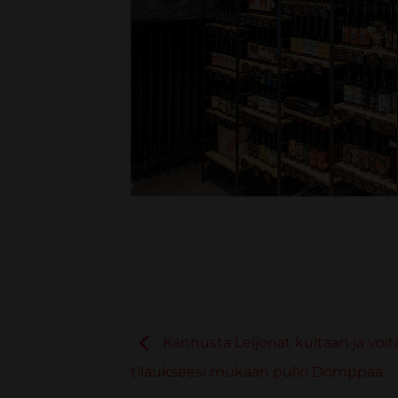
Kannusta Leijonat kultaan ja voit
tilaukseesi mukaan pullo Domppaa