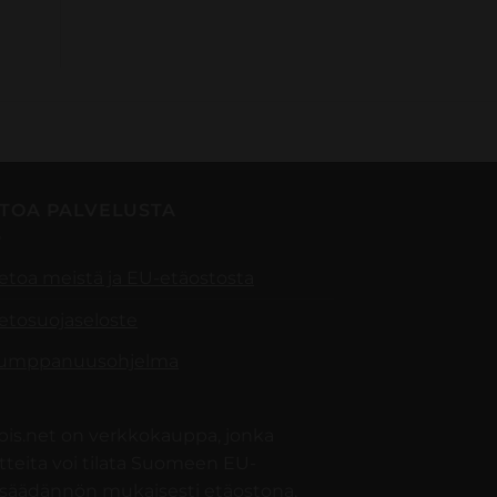
ETOA PALVELUSTA
ietoa meistä ja EU-etäostosta
ietosuojaseloste
umppanuusohjelma
pis.net on verkkokauppa, jonka
tteita voi tilata Suomeen EU-
nsäädännön mukaisesti etäostona,