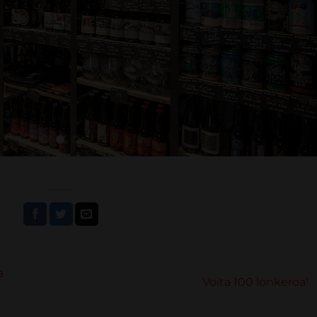
a
Voita 100 lonkeroa!