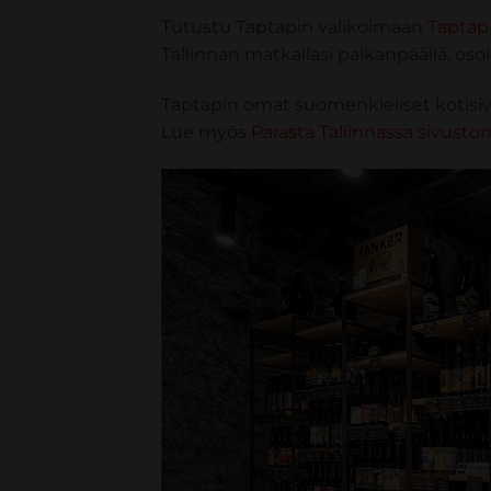
Tutustu Taptapin valikoimaan
Taptap
Tallinnan matkallasi paikanpäällä, os
Taptapin omat suomenkieliset kotisi
Lue myös
Parasta Tallinnassa sivuston