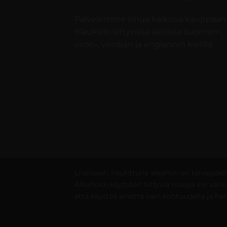
Palvelemme sinua kaikissa kauppaan 
tilauksiin liittyvissä asioissa suomen-,
viron-, venäjän ja englannin kielillä.
Liiallisesti nautittuna alkoholi on terveydelle
Alkoholin käyttöön liittyviä riskejä voi vähen
että käyttää ainetta vain kohtuudella ja har