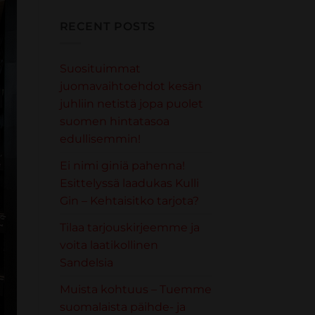
RECENT POSTS
Suosituimmat
juomavaihtoehdot kesän
juhliin netistä jopa puolet
suomen hintatasoa
edullisemmin!
Ei nimi giniä pahenna!
Esittelyssä laadukas Kulli
Gin – Kehtaisitko tarjota?
Tilaa tarjouskirjeemme ja
voita laatikollinen
Sandelsia
Muista kohtuus – Tuemme
suomalaista päihde- ja