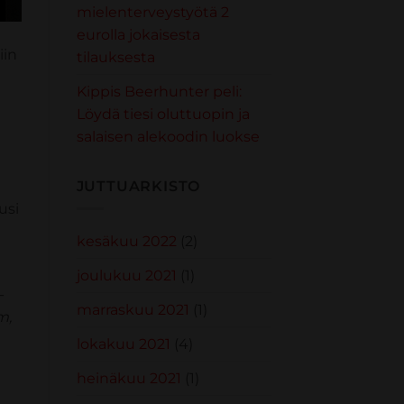
mielenterveystyötä 2
eurolla jokaisesta
iin
tilauksesta
Kippis Beerhunter peli:
Löydä tiesi oluttuopin ja
salaisen alekoodin luokse
JUTTUARKISTO
usi
kesäkuu 2022
(2)
joulukuu 2021
(1)
-
marraskuu 2021
(1)
m,
lokakuu 2021
(4)
heinäkuu 2021
(1)