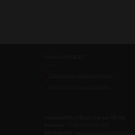
TILAUSOHJEET
Tilaaminen vaihe vaiheelta
Myynti- ja peruutusehdot
ASIAKASPALVELU (ma-pe 09-18)
Puhelin
: +358 468 840 333
Sähköposti
:
asiakaspalvelu@kippis.n