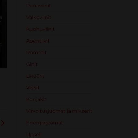
Punaviinit
Valkoviinit
Kuohuviinit
Aperitiivit
Rommit
Ginit
Liköörit
Viskit
Konjakit
Virvoitusjuomat ja mikserit
Energiajuomat
Upsell