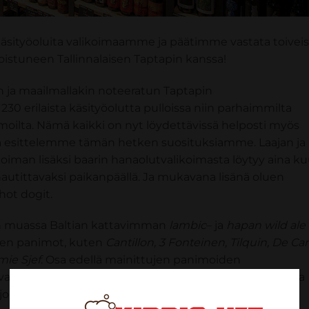
sityöoluita valikoimaamme ja päätimme vastata toiveis
ikoistuneen Tallinnalaisen Taptapin kanssa!
 ja maailmallakin noteeratun Taptapin
i 230 erilaista käsityöolutta pulloissa niin parhaimmilta
imoilta. Nämä kaikki on nyt löydettävissä helposti myös
a esittelemme tämän hetken suosituksiamme. Laajan ja
koiman lisäksi baarin hanaolutvalikoimasta löytyy aina ku
 nautittavaksi paikanpäällä. Ja mukavana lisänä oluen
hot dogit.
un muassa Baltian kattavimman
lambic
– ja
hapan wild ale
kien panimot, kuten
Cantillon, 3 Fonteinen, Tilquin, De Ca
ie Sjef
. Osa edellä mainittujen panimoiden
vaksi vain paikan päällä ja erityisen huolellisesti oikeassa
joiltuna.