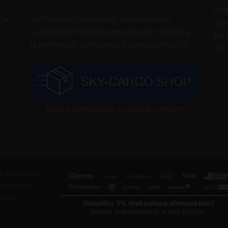
asi
ja
Valitessasi tuotteillesi toimituksen,
jär
suosittelemme tilaamaan sen nopealta
Emm
ja ketterästi toimivalta kuljetusyhtiöltä:
alle
Nopea rahtipalvelu Virosta Suomeen!
 haitallista.
tää sillä,
voin.