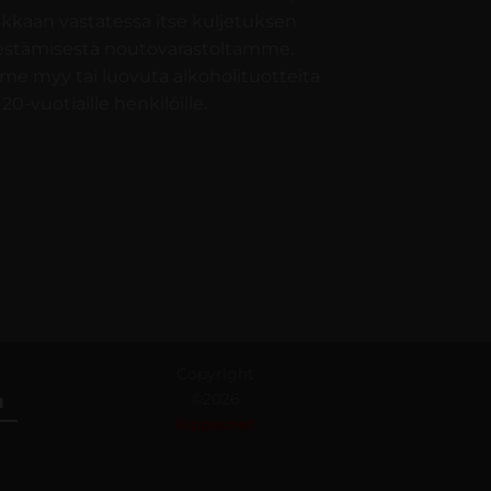
akkaan vastatessa itse kuljetuksen
jestämisestä noutovarastoltamme.
e myy tai luovuta alkoholituotteita
 20-vuotiaille henkilöille.
Copyright
©2026
kippis.net